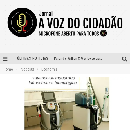
ÚLTIMAS NOTÍCIAS
Paraná e Willian & Wesley se apresentam no Carretão Trevo Contagem nesta sexta-feira
Home
Notícias
Economia
Selo Moda Music confirma Bel Costa no palco Talentos da Terra do Pedro Leopoldo Rodeio Show
Banda Mole de BH anuncia Kayete como madrinha do bloco
Definidas as 12 finalistas do concurso Rainha do Pedro Leopoldo Rodeio Show 2026