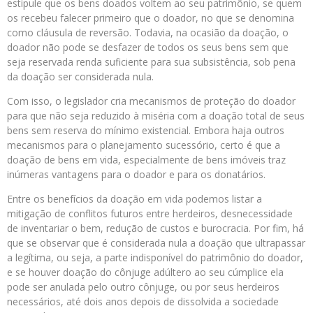
estipule que os bens doados voltem ao seu patrimônio, se quem
os recebeu falecer primeiro que o doador, no que se denomina
como cláusula de reversão. Todavia, na ocasião da doação, o
doador não pode se desfazer de todos os seus bens sem que
seja reservada renda suficiente para sua subsistência, sob pena
da doação ser considerada nula.
Com isso, o legislador cria mecanismos de proteção do doador
para que não seja reduzido à miséria com a doação total de seus
bens sem reserva do mínimo existencial. Embora haja outros
mecanismos para o planejamento sucessório, certo é que a
doação de bens em vida, especialmente de bens imóveis traz
inúmeras vantagens para o doador e para os donatários.
Entre os benefícios da doação em vida podemos listar a
mitigação de conflitos futuros entre herdeiros, desnecessidade
de inventariar o bem, redução de custos e burocracia. Por fim, há
que se observar que é considerada nula a doação que ultrapassar
a legítima, ou seja, a parte indisponível do patrimônio do doador,
e se houver doação do cônjuge adúltero ao seu cúmplice ela
pode ser anulada pelo outro cônjuge, ou por seus herdeiros
necessários, até dois anos depois de dissolvida a sociedade