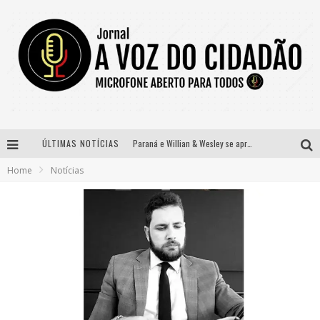
ÚLTIMAS NOTÍCIAS
Paraná e Willian & Wesley se apresentam no Carretão Trevo Contagem nesta sexta-feira
Home
Notícias
Selo Moda Music confirma Bel Costa no palco Talentos da Terra do Pedro Leopoldo Rodeio Show
Banda Mole de BH anuncia Kayete como madrinha do bloco
Definidas as 12 finalistas do concurso Rainha do Pedro Leopoldo Rodeio Show 2026