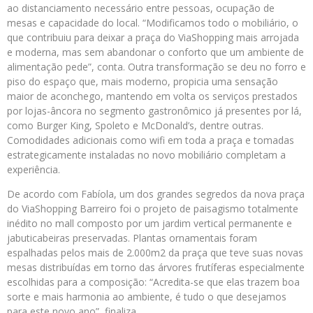
ao distanciamento necessário entre pessoas, ocupação de
mesas e capacidade do local. “Modificamos todo o mobiliário, o
que contribuiu para deixar a praça do ViaShopping mais arrojada
e moderna, mas sem abandonar o conforto que um ambiente de
alimentação pede”, conta. Outra transformação se deu no forro e
piso do espaço que, mais moderno, propicia uma sensação
maior de aconchego, mantendo em volta os serviços prestados
por lojas-âncora no segmento gastronômico já presentes por lá,
como Burger King, Spoleto e McDonald’s, dentre outras.
Comodidades adicionais como wifi em toda a praça e tomadas
estrategicamente instaladas no novo mobiliário completam a
experiência.
De acordo com Fabíola, um dos grandes segredos da nova praça
do ViaShopping Barreiro foi o projeto de paisagismo totalmente
inédito no mall composto por um jardim vertical permanente e
jabuticabeiras preservadas. Plantas ornamentais foram
espalhadas pelos mais de 2.000m2 da praça que teve suas novas
mesas distribuídas em torno das árvores frutíferas especialmente
escolhidas para a composição: “Acredita-se que elas trazem boa
sorte e mais harmonia ao ambiente, é tudo o que desejamos
para este novo ano”, finaliza.