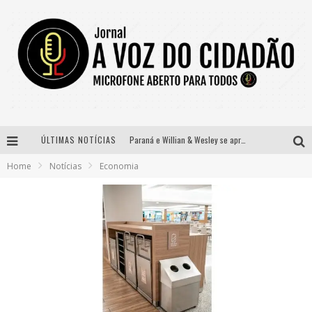
ÚLTIMAS NOTÍCIAS
Paraná e Willian & Wesley se apresentam no Carretão Trevo Contagem nesta sexta-feira
Home
Notícias
Economia
Selo Moda Music confirma Bel Costa no palco Talentos da Terra do Pedro Leopoldo Rodeio Show
Banda Mole de BH anuncia Kayete como madrinha do bloco
Definidas as 12 finalistas do concurso Rainha do Pedro Leopoldo Rodeio Show 2026