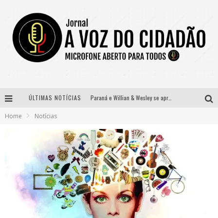
ÚLTIMAS NOTÍCIAS
Paraná e Willian & Wesley se apresentam no Carretão Trevo Contagem nesta sexta-feira
Home
Notícias
Selo Moda Music confirma Bel Costa no palco Talentos da Terra do Pedro Leopoldo Rodeio Show
Banda Mole de BH anuncia Kayete como madrinha do bloco
Definidas as 12 finalistas do concurso Rainha do Pedro Leopoldo Rodeio Show 2026