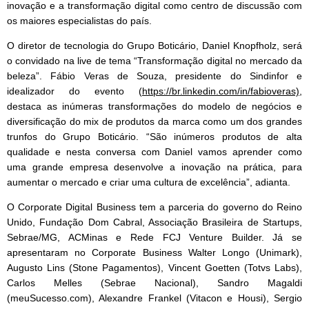
inovação e a transformação digital como centro de discussão com
os maiores especialistas do país.
O
diretor
de tecnologia do Grupo Boticário, Daniel Knopfholz, será
o convidado na live de tema “Transformação digital no mercado da
beleza”. Fábio Veras de Souza, presidente do Sindinfor e
idealizador do evento (
https://br.linkedin.com/in/
fabioveras)
,
destaca as inúmeras transformações do modelo de negócios e
diversificação do mix de produtos da marca como um dos grandes
trunfos do Grupo Boticário. “São inúmeros produtos de alta
qualidade e nesta conversa com Daniel vamos aprender como
uma grande empresa desenvolve a inovação na prática, para
aumentar o mercado e criar uma cultura de excelência”, adianta.
O Corporate Digital Business tem a parceria do governo do Reino
Unido, Fundação Dom Cabral, Associação Brasileira de Startups,
Sebrae/MG, ACMinas e Rede FCJ Venture Builder. Já se
apresentaram no Corporate Business Walter Longo (Unimark),
Augusto Lins (Stone Pagamentos), Vincent Goetten (Totvs Labs),
Carlos Melles (Sebrae Nacional), Sandro Magaldi
(meuSucesso.com), Alexandre Frankel (Vitacon e Housi), Sergio