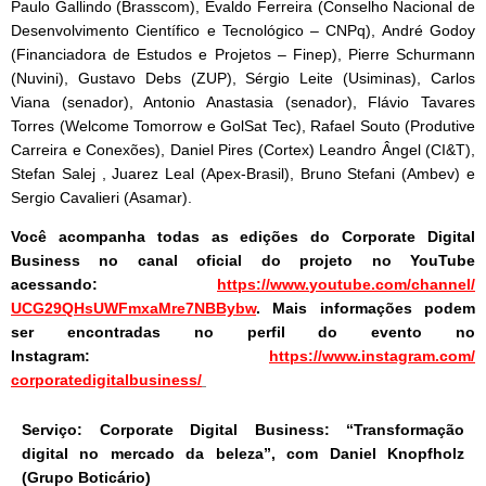
Paulo Gallindo (Brasscom), Evaldo Ferreira (Conselho Nacional de
Desenvolvimento Científico e Tecnológico – CNPq), André Godoy
(Financiadora de Estudos e Projetos – Finep), Pierre Schurmann
(Nuvini), Gustavo Debs (ZUP), Sérgio Leite (Usiminas), Carlos
Viana (senador), Antonio Anastasia (senador), Flávio Tavares
Torres (Welcome Tomorrow e GolSat Tec), Rafael Souto (Produtive
Carreira e Conexões), Daniel Pires (Cortex) Leandro Ângel (CI&T),
Stefan Salej , Juarez Leal (Apex-Brasil), Bruno Stefani (Ambev) e
Sergio Cavalieri (Asamar).
Você acompanha todas as edições do Corporate Digital
Business no canal oficial do projeto no YouTube
acessando:
https://www.
youtube.com/channel/
UCG29QHsUWFmxaMre7NBBybw
. Mais informações podem
ser encontradas no perfil do evento no
Instagram:
https://www.
instagram.com/
corporatedigitalbusiness/
Serviço: Corporate Digital Business: “Transformação
digital no mercado da beleza”, com Daniel Knopfholz
(Grupo Boticário)