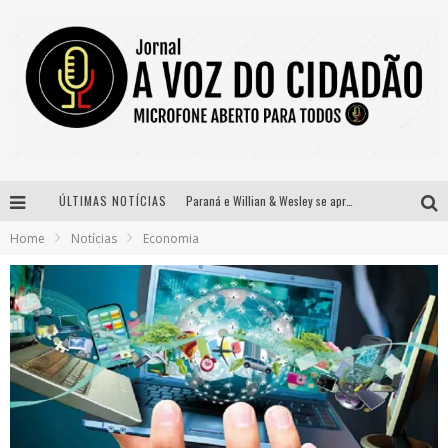
ÚLTIMAS NOTÍCIAS
Paraná e Willian & Wesley se apresentam no Carretão Trevo Contagem nesta sexta-feira
Home
Notícias
Economia
Selo Moda Music confirma Bel Costa no palco Talentos da Terra do Pedro Leopoldo Rodeio Show
Banda Mole de BH anuncia Kayete como madrinha do bloco
Definidas as 12 finalistas do concurso Rainha do Pedro Leopoldo Rodeio Show 2026