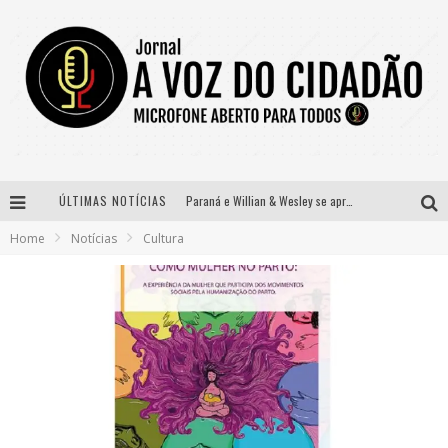
ÚLTIMAS NOTÍCIAS
Paraná e Willian & Wesley se apresentam no Carretão Trevo Contagem nesta sexta-feira
Home
Notícias
Cultura
Selo Moda Music confirma Bel Costa no palco Talentos da Terra do Pedro Leopoldo Rodeio Show
Banda Mole de BH anuncia Kayete como madrinha do bloco
Definidas as 12 finalistas do concurso Rainha do Pedro Leopoldo Rodeio Show 2026