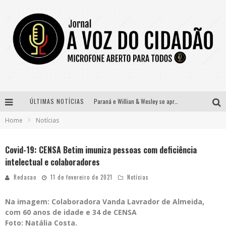
ÚLTIMAS NOTÍCIAS
Paraná e Willian & Wesley se apresentam no Carretão Trevo Contagem nesta sexta-feira
Home
Notícias
Selo Moda Music confirma Bel Costa no palco Talentos da Terra do Pedro Leopoldo Rodeio Show
Banda Mole de BH anuncia Kayete como madrinha do bloco
Covid-19: CENSA Betim imuniza pessoas com deficiência
intelectual e colaboradores
Definidas as 12 finalistas do concurso Rainha do Pedro Leopoldo Rodeio Show 2026
Redacao
11 de fevereiro de 2021
Notícias
Na imagem: Colaboradora Vanda Lavrador de Almeida,
com 60 anos de idade e 34 de CENSA
Foto: Natália Costa.