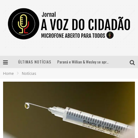
ÚLTIMAS NOTÍCIAS
Paraná e Willian & Wesley se apresentam no Carretão Trevo Contagem nesta sexta-feira
Home
Notícias
Selo Moda Music confirma Bel Costa no palco Talentos da Terra do Pedro Leopoldo Rodeio Show
Banda Mole de BH anuncia Kayete como madrinha do bloco
Definidas as 12 finalistas do concurso Rainha do Pedro Leopoldo Rodeio Show 2026