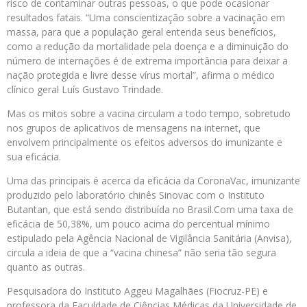
risco de contaminar outras pessoas, o que pode ocasionar
resultados fatais. “Uma conscientização sobre a vacinação em
massa, para que a população geral entenda seus benefícios,
como a redução da mortalidade pela doença e a diminuição do
número de internações é de extrema importância para deixar a
nação protegida e livre desse vírus mortal”, afirma o médico
clínico geral Luís Gustavo Trindade.
Mas os mitos sobre a vacina circulam a todo tempo, sobretudo
nos grupos de aplicativos de mensagens na internet, que
envolvem principalmente os efeitos adversos do imunizante e
sua eficácia.
Uma das principais é acerca da eficácia da CoronaVac, imunizante
produzido pelo laboratório chinês Sinovac com o Instituto
Butantan, que está sendo distribuída no Brasil.Com uma taxa de
eficácia de 50,38%, um pouco acima do percentual mínimo
estipulado pela Agência Nacional de Vigilância Sanitária (Anvisa),
circula a ideia de que a “vacina chinesa” não seria tão segura
quanto as outras.
Pesquisadora do Instituto Aggeu Magalhães (Fiocruz-PE) e
professora da Faculdade de Ciências Médicas da Universidade de