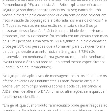
Pernambuco (UPE), a cientista Ana Brito explica que eficácia e
segurança são dois conceitos distintos. “A segurança de uma
vacina é medida pela capacidade que ela tem de não colocar em
risco a saúde da população e é calibrada nos ensaios clínicos 1 e
2. Todas as vacinas em uso estão no ensaio clínico 3 ou já
passaram dessa fase. A eficácia é a capacidade de induzir uma
proteção”, diz. “A CoronaVac foi testada em um ensaio com mais
de 13 mil pessoas. Uma taxa de 50% significa que ela é capaz de
proteger 50% das pessoas que a tomaram para qualquer forma
da doença, desde a assintomática até a grave. E 78% não
desenvolveram nenhuma forma grave ou moderada. Nenhuma
evoluiu para o óbito ou precisou do atendimento especializado”.
(Fonte: Folha de Pernambuco).
Nos grupos de aplicativos de mensagens, os mitos são sobre os
efeitos adversos dos imunizantes. O mais famoso diz que a
vacina vem com chips manipuladores e pode causar câncer e
AIDS, além de alterar o DNA humano, afirmações sem qualquer
fundamento científico.
“Em geral, qualquer produto farmacêutico pode gerar reações ao
organismo. Para tudo isso, há protocolos para lidar com esses