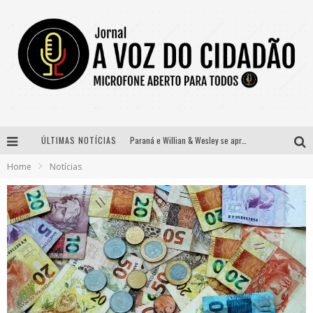
ÚLTIMAS NOTÍCIAS
Paraná e Willian & Wesley se apresentam no Carretão Trevo Contagem nesta sexta-feira
Home
Notícias
Selo Moda Music confirma Bel Costa no palco Talentos da Terra do Pedro Leopoldo Rodeio Show
Banda Mole de BH anuncia Kayete como madrinha do bloco
Definidas as 12 finalistas do concurso Rainha do Pedro Leopoldo Rodeio Show 2026