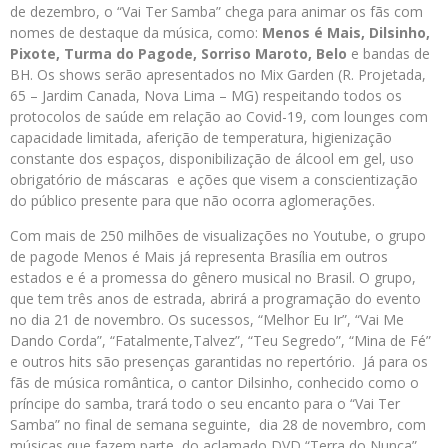
de dezembro, o “Vai Ter Samba” chega para animar os fãs com
nomes de destaque da música, como:
Menos é Mais, Dilsinho,
Pixote, Turma do Pagode, Sorriso Maroto, Belo
e bandas de
BH. Os shows serão apresentados no Mix Garden (R. Projetada,
65 – Jardim Canada, Nova Lima – MG) respeitando todos os
protocolos de saúde em relação ao Covid-19, com lounges com
capacidade limitada, aferição de temperatura, higienização
constante dos espaços, disponibilização de álcool em gel, uso
obrigatório de máscaras e ações que visem a conscientização
do público presente para que não ocorra aglomerações.
Com mais de 250 milhões de visualizações no Youtube, o grupo
de pagode Menos é Mais já representa Brasília em outros
estados e é a promessa do gênero musical no Brasil. O grupo,
que tem três anos de estrada, abrirá a programação do evento
no dia 21 de novembro. Os sucessos, “Melhor Eu Ir”, “Vai Me
Dando Corda”, “Fatalmente,Talvez”, “Teu Segredo”, “Mina de Fé”
e outros hits são presenças garantidas no repertório. Já para os
fãs de música romântica, o cantor Dilsinho, conhecido como o
príncipe do samba, trará todo o seu encanto para o “Vai Ter
Samba” no final de semana seguinte, dia 28 de novembro, com
músicas que fazem parte do aclamado DVD “Terra do Nunca”,