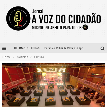
ÚLTIMAS NOTÍCIAS
Paraná e Willian & Wesley se apresentam no Carretão Trevo Contagem nesta sexta-feira
Home
Notícias
Cultura
Selo Moda Music confirma Bel Costa no palco Talentos da Terra do Pedro Leopoldo Rodeio Show
Banda Mole de BH anuncia Kayete como madrinha do bloco
Definidas as 12 finalistas do concurso Rainha do Pedro Leopoldo Rodeio Show 2026