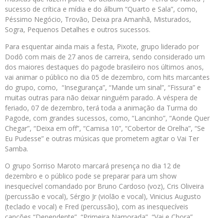
sucesso de crítica e mídia e do álbum “Quarto e Sala”, como,
Péssimo Negócio, Trovão, Deixa pra Amanhã, Misturados,
Sogra, Pequenos Detalhes e outros sucessos.
Para esquentar ainda mais a festa, Pixote, grupo liderado por
Dodô com mais de 27 anos de carreira, sendo considerado um
dos maiores destaques do pagode brasileiro nos últimos anos,
vai animar o público no dia 05 de dezembro, com hits marcantes
do grupo, como, “Insegurança”, “Mande um sinal”, “Fissura” e
muitas outras para não deixar ninguém parado. A véspera de
feriado, 07 de dezembro, terá toda a animação da Turma do
Pagode, com grandes sucessos, como, “Lancinho”, “Aonde Quer
Chegar”, “Deixa em off”, “Camisa 10”, “Cobertor de Orelha”, “Se
Eu Pudesse” e outras músicas que prometem agitar o Vai Ter
Samba.
O grupo Sorriso Maroto marcará presença no dia 12 de
dezembro e o público pode se preparar para um show
inesquecível comandado por Bruno Cardoso (voz), Cris Oliveira
(percussão e vocal), Sérgio Jr (violão e vocal), Vinicius Augusto
(teclado e vocal) e Fred (percussão), com as inesquecíveis
canções “Dependente”, “Primeira Namorada”, “Vai e Chora”,