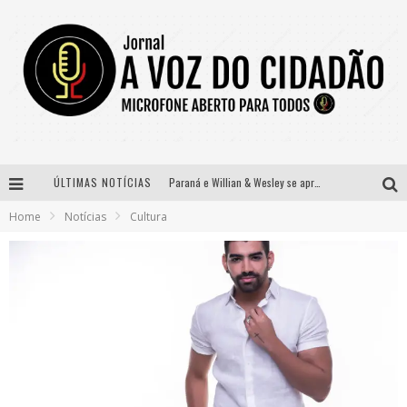
ÚLTIMAS NOTÍCIAS
Paraná e Willian & Wesley se apresentam no Carretão Trevo Contagem nesta sexta-feira
Home
Notícias
Cultura
Selo Moda Music confirma Bel Costa no palco Talentos da Terra do Pedro Leopoldo Rodeio Show
Banda Mole de BH anuncia Kayete como madrinha do bloco
Definidas as 12 finalistas do concurso Rainha do Pedro Leopoldo Rodeio Show 2026