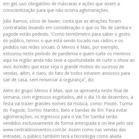
em gel, uso obrigatório de máscaras e ações que visem a
conscientização para que não ocorra aglomerações.
Júlio Ramos, sócio de Xavier, conta que as atrações foram
contratadas levando em consideração o que os fãs de samba e
pagode estão pedindo. “Como termômetro para saber o gosto
do público, temos o que está sendo tocado nas rádios e os
pedidos nas redes sociais. O Menos é Mais, por exemplo,
estourou neste período de pandemia e quem curte os meninos
aqui na região ainda não teve a oportunidade de curtir o show ao
vivo. Acredito que esse seja o grande motivo do sucesso de
vendas, além, é claro, do fato de todos estarem ansiosos para
sair de casa, sem renunciar à segurança”, diz.
Além do grupo Menos é Mais, que se apresenta neste final de
semana, com ingressos esgotados, até o dia 19 de dezembro, a
festa vai trazer grandes nomes da música, como: Pixote, Turma
do Pagode, Sorriso Maroto, Belo e bandas de BH. Para evitar
aglomerações, os ingressos para o Vai Ter Samba serão
vendidos exclusivamente de forma antecipada e on-line pelo site
www.centraldoseventos.com.br. Assim como nas vendas das
entradas, o público também terá a tecnologia como aliada