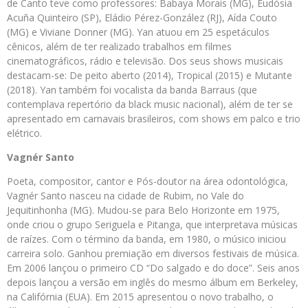
de Canto teve como professores: Babaya Morais (MG), Eudósia
Acuña Quinteiro (SP), Eládio Pérez-González (RJ), Aída Couto
(MG) e Viviane Donner (MG). Yan atuou em 25 espetáculos
cênicos, além de ter realizado trabalhos em filmes
cinematográficos, rádio e televisão. Dos seus shows musicais
destacam-se: De peito aberto (2014), Tropical (2015) e Mutante
(2018). Yan também foi vocalista da banda Barraus (que
contemplava repertório da black music nacional), além de ter se
apresentado em carnavais brasileiros, com shows em palco e trio
elétrico.
Vagnér Santo
Poeta, compositor, cantor e Pós-doutor na área odontológica,
Vagnér Santo nasceu na cidade de Rubim, no Vale do
Jequitinhonha (MG). Mudou-se para Belo Horizonte em 1975,
onde criou o grupo Seriguela e Pitanga, que interpretava músicas
de raízes. Com o término da banda, em 1980, o músico iniciou
carreira solo. Ganhou premiação em diversos festivais de música.
Em 2006 lançou o primeiro CD “Do salgado e do doce”. Seis anos
depois lançou a versão em inglês do mesmo álbum em Berkeley,
na Califórnia (EUA). Em 2015 apresentou o novo trabalho, o