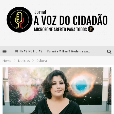
ÚLTIMAS NOTÍCIAS
Paraná e Willian & Wesley se apresentam no Carretão Trevo Contagem nesta sexta-feira
Home
Notícias
Cultura
Selo Moda Music confirma Bel Costa no palco Talentos da Terra do Pedro Leopoldo Rodeio Show
Banda Mole de BH anuncia Kayete como madrinha do bloco
Definidas as 12 finalistas do concurso Rainha do Pedro Leopoldo Rodeio Show 2026