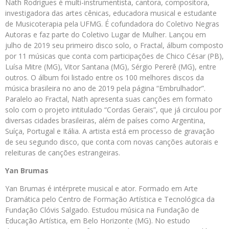
Nath Rodrigues é multi-instrumentista, cantora, compositora,
investigadora das artes cênicas, educadora musical e estudante
de Musicoterapia pela UFMG. É cofundadora do Coletivo Negras
Autoras e faz parte do Coletivo Lugar de Mulher. Lançou em
julho de 2019 seu primeiro disco solo, o Fractal, álbum composto
por 11 músicas que conta com participações de Chico César (PB),
Luísa Mitre (MG), Vitor Santana (MG), Sérgio Pererê (MG), entre
outros. O álbum foi listado entre os 100 melhores discos da
música brasileira no ano de 2019 pela página “Embrulhador”.
Paralelo ao Fractal, Nath apresenta suas canções em formato
solo com o projeto intitulado “Cordas Gerais”, que já circulou por
diversas cidades brasileiras, além de países como Argentina,
Suíça, Portugal e Itália. A artista está em processo de gravação
de seu segundo disco, que conta com novas canções autorais e
releituras de canções estrangeiras.
Yan Brumas
Yan Brumas é intérprete musical e ator. Formado em Arte
Dramática pelo Centro de Formação Artística e Tecnológica da
Fundação Clóvis Salgado. Estudou música na Fundação de
Educação Artística, em Belo Horizonte (MG). No estudo