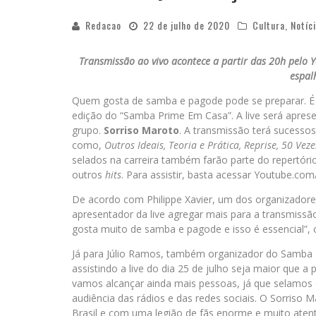
Redacao
22 de julho de 2020
Cultura
,
Notíc
Transmissão ao vivo acontece a partir das 20h pelo 
espal
Quem gosta de samba e pagode pode se preparar. É 
edição do “Samba Prime Em Casa”. A live será apres
grupo.
Sorriso Maroto
. A transmissão terá sucesso
como,
Outros Ideais, Teoria e Prática, Reprise, 50 Vez
selados na carreira também farão parte do repertór
outros
hits
. Para assistir, basta acessar Youtube.co
De acordo com Philippe Xavier, um dos organizadore
apresentador da live agregar mais para a transmissão
gosta muito de samba e pagode e isso é essencial”, 
Já para Júlio Ramos, também organizador do Samba P
assistindo a live do dia 25 de julho seja maior que 
vamos alcançar ainda mais pessoas, já que selamos
audiência das rádios e das redes sociais. O Sorris
Brasil e com uma legião de fãs enorme e muito atent