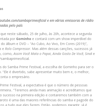
ias
Youtube.com/sambaprimeoficial e em várias emissoras de rádio
hadas pelo país
que neste sábado, 25 de julho, às 20h, acontece a segunda
entada por
Gominho
e contará com um show imperdível do
s do álbum e DVD – “Ao Cubo, Ao Vivo, Em Cores (2019)”,
es
e
Rolo Compressor
. Mas além dessas canções, sucessos já
io, como,
Assim Você Mata o Papai, Ainda Gosto De Você, Sina
l e
m/sambaprimeoficial.
s do Samba Prime Festival, a escolha de Gominho para ser o
. “Ele é divertido, sabe apresentar muito bem e, o melhor,
conta o empresário.
rime Festival, a expectativa é que o número de pessoas
a primeira.. “Teremos ainda mais animação e acreditamos que
 o sucesso na primeira edição e contaremos também com a
o Maroto é uma das maiores referências do samba e pagode do
os a tudo que eles fazem. Então, podemos garantir, já é