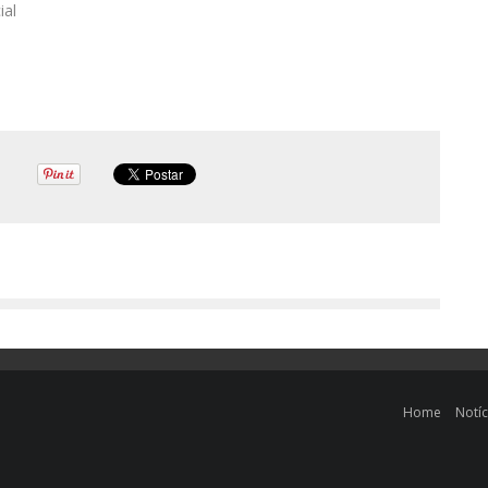
ial
Home
Notíc