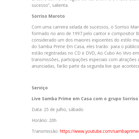
sucesso”, salienta.
Sorriso Maroto
Com uma carreira selada de sucessos, o Sorriso Maro
formado no ano de 1997 pelo cantor e compositor B
considerado um dos maiores expoentes do estilo mus
do Samba Prime Em Casa, eles trarão para o público 
estão registradas no CD e DVD, Ao Cubo Ao Vivo em 
transmissões, participações especiais com atraçõe
anunciadas, farão parte da segunda live que acontece
Serviço
Live
Samba
Prime
em
Casa
com o grupo Sorriso
Data: 25 de julho, sábado
Horário: 20h
Transmissão:
https://www.
youtube.com/sambaprimeof