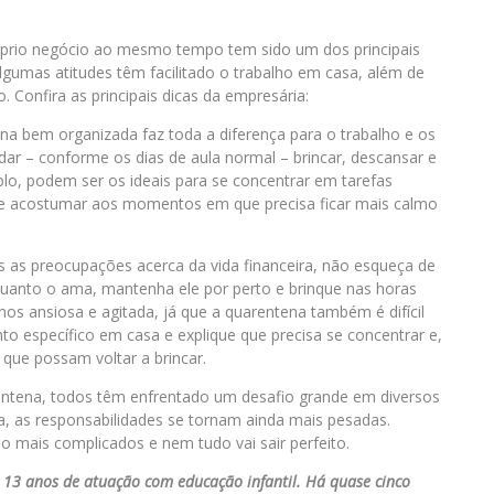
róprio negócio ao mesmo tempo tem sido um dos principais
gumas atitudes têm facilitado o trabalho em casa, além de
. Confira as principais dicas da empresária:
a bem organizada faz toda a diferença para o trabalho e os
dar – conforme os dias de aula normal – brincar, descansar e
plo, podem ser os ideais para se concentrar em tarefas
se acostumar aos momentos em que precisa ficar mais calmo
s as preocupações acerca da vida financeira, não esqueça de
uanto o ama, mantenha ele por perto e brinque nas horas
nos ansiosa e agitada, já que a quarentena também é difícil
nto específico em casa e explique que precisa se concentrar e,
que possam voltar a brincar.
arentena, todos têm enfrentado um desafio grande em diversos
a, as responsabilidades se tornam ainda mais pesadas.
o mais complicados e nem tudo vai sair perfeito.
 13 anos de atuação com educação infantil. Há quase cinco