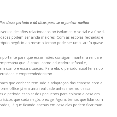
ios desse período e dá dicas para se organizar melhor
ersos desafios relacionados ao isolamento social e a Covid-
uldades podem ser ainda maiores. Com as escolas fechadas e
o próprio negócio ao mesmo tempo pode ser uma tarefa quase
é importante para que essas mães consigam manter a renda e
mpresária que já atuou como educadora infantil e,
em como é essa situação. Para ela, o período atual tem sido
ternidade e empreendedorismo.
s mães que conhece tem sido a adaptação das crianças com a
home office já era uma realidade antes mesmo dessa
os o período escolar dos pequenos para colocar a casa em
cráticos que cada negócio exige. Agora, temos que lidar com
rados, já que ficando apenas em casa elas podem ficar mais