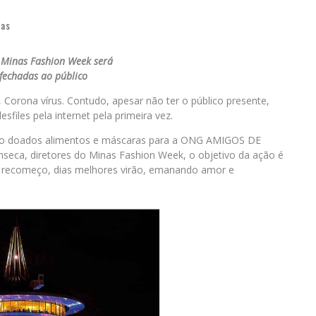
ias
 Minas Fashion Week será
fechadas ao público
Corona vírus. Contudo, apesar não ter o público presente,
esfiles pela internet pela primeira vez.
erão doados alimentos e máscaras para a ONG AMIGOS DE
seca, diretores do Minas Fashion Week, o objetivo da ação é
 o recomeço, dias melhores virão, emanando amor e