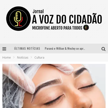
ÚLTIMAS NOTÍCIAS
Paraná e Willian & Wesley se apresentam no Carretão Trevo Contagem nesta sexta-feira
Home
Notícias
Cultura
Selo Moda Music confirma Bel Costa no palco Talentos da Terra do Pedro Leopoldo Rodeio Show
Banda Mole de BH anuncia Kayete como madrinha do bloco
Definidas as 12 finalistas do concurso Rainha do Pedro Leopoldo Rodeio Show 2026