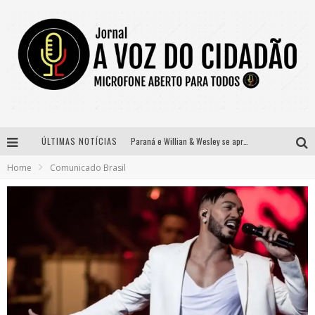
ÚLTIMAS NOTÍCIAS
Paraná e Willian & Wesley se apresentam no Carretão Trevo Contagem nesta sexta-feira
Home
Comunicado Brasil
Selo Moda Music confirma Bel Costa no palco Talentos da Terra do Pedro Leopoldo Rodeio Show
Banda Mole de BH anuncia Kayete como madrinha do bloco
Definidas as 12 finalistas do concurso Rainha do Pedro Leopoldo Rodeio Show 2026