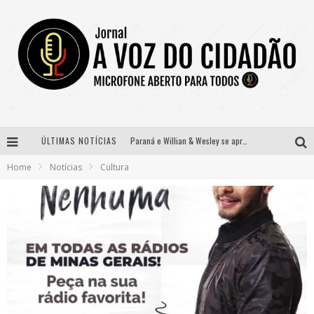
ÚLTIMAS NOTÍCIAS
Paraná e Willian & Wesley se apresentam no Carretão Trevo Contagem nesta sexta-feira
Home
Notícias
Cultura
Selo Moda Music confirma Bel Costa no palco Talentos da Terra do Pedro Leopoldo Rodeio Show
Banda Mole de BH anuncia Kayete como madrinha do bloco
Definidas as 12 finalistas do concurso Rainha do Pedro Leopoldo Rodeio Show 2026