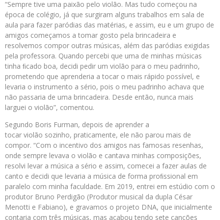
“Sempre tive uma paixão pelo violão. Mas tudo começou na
época de colégio, já que surgiram alguns trabalhos em sala de
aula para fazer paródias das matérias, e assim, eu e um grupo de
amigos começamos a tomar gosto pela brincadeira e
resolvemos compor outras músicas, além das paródias exigidas
pela professora. Quando percebi que uma de minhas músicas
tinha ﬁcado boa, decidi pedir um violão para o meu padrinho,
prometendo que aprenderia a tocar o mais rápido possível, e
levaria o instrumento a sério, pois o meu padrinho achava que
não passaria de uma brincadeira. Desde então, nunca mais
larguei o violão”, comentou.
Segundo Boris Furman, depois de aprender a
tocar violão sozinho, praticamente, ele não parou mais de
compor. “Com o incentivo dos amigos nas famosas resenhas,
onde sempre levava o violão e cantava minhas composições,
resolvi levar a música a sério e assim, comecei a fazer aulas de
canto e decidi que levaria a música de forma proﬁssional em
paralelo com minha faculdade. Em 2019, entrei em estúdio com o
produtor Bruno Perdigão (Produtor musical da dupla César
Menotti e Fabiano), e gravamos o projeto DNA, que inicialmente
contaria com três músicas, mas acabou tendo sete canções