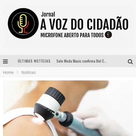
ÚLTIMAS NOTÍCIAS
Selo Moda Music confirma Bel Costa no palco Talentos da Terra do Pedro Leopoldo Rodeio Show
Home
Notícias
Banda Mole de BH anuncia Kayete como madrinha do bloco
Definidas as 12 finalistas do concurso Rainha do Pedro Leopoldo Rodeio Show 2026
Paraná e Willian & Wesley se apresentam no Carretão Trevo Contagem nesta sexta-feira