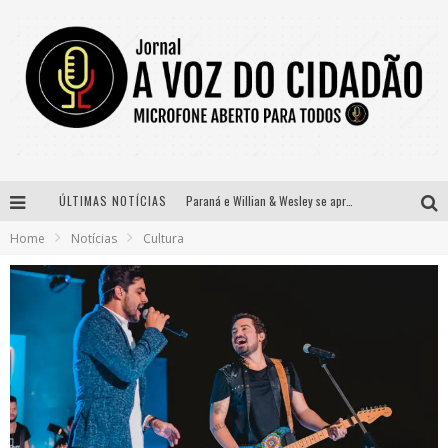
ÚLTIMAS NOTÍCIAS
Paraná e Willian & Wesley se apresentam no Carretão Trevo Contagem nesta sexta-feira
Home
Notícias
Cultura
Selo Moda Music confirma Bel Costa no palco Talentos da Terra do Pedro Leopoldo Rodeio Show
Banda Mole de BH anuncia Kayete como madrinha do bloco
Definidas as 12 finalistas do concurso Rainha do Pedro Leopoldo Rodeio Show 2026