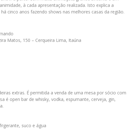
animidade, à cada apresentação realizada. Isto explica a
á há cinco anos fazendo shows nas melhores casas da região.
ernando
zira Matos, 150 – Cerqueira Lima, Itaúna
iras extras. É permitida a venda de uma mesa por sócio com
a é open bar de whisky, vodka, espumante, cerveja, gin,
a.
efrigerante, suco e água