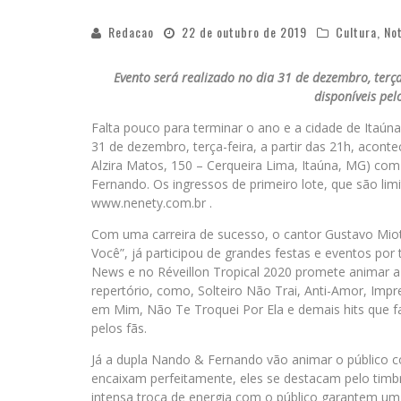
Redacao
22 de outubro de 2019
Cultura
,
Not
Evento será realizado no dia 31 de dezembro, terça-
disponíveis pel
Falta pouco para terminar o ano e a cidade de Itaún
31 de dezembro, terça-feira, a partir das 21h, aconte
Alzira Matos, 150 – Cerqueira Lima, Itaúna, MG) co
Fernando. Os ingressos de primeiro lote, que são limi
www.nenety.com.br .
Com uma carreira de sucesso, o cantor Gustavo Mio
Você”, já participou de grandes festas e eventos por
News e no Réveillon Tropical 2020 promete animar a
repertório, como, Solteiro Não Trai, Anti-Amor, Im
em Mim, Não Te Troquei Por Ela e demais hits que f
pelos fãs.
Já a dupla Nando & Fernando vão animar o público 
encaixam perfeitamente, eles se destacam pelo timbr
intensa troca de energia com o público garantem um