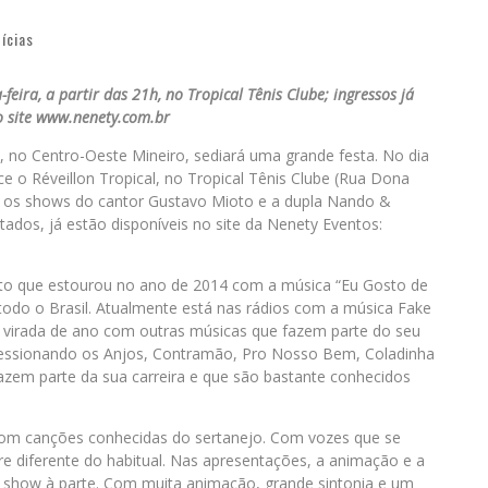
ícias
feira, a partir das 21h, no Tropical Tênis Clube; ingressos já
o site www.nenety.com.br
a, no Centro-Oeste Mineiro, sediará uma grande festa. No dia
ce o Réveillon Tropical, no Tropical Tênis Clube (Rua Dona
m os shows do cantor Gustavo Mioto e a dupla Nando &
tados, já estão disponíveis no site da Nenety Eventos:
to que estourou no ano de 2014 com a música “Eu Gosto de
 todo o Brasil. Atualmente está nas rádios com a música Fake
 virada de ano com outras músicas que fazem parte do seu
pressionando os Anjos, Contramão, Pro Nosso Bem, Coladinha
azem parte da sua carreira e que são bastante conhecidos
com canções conhecidas do sertanejo. Com vozes que se
e diferente do habitual. Nas apresentações, a animação e a
 show à parte. Com muita animação, grande sintonia e um