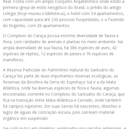
Real. Conta com um amplo Conjunto Arquitetônico onde estão a
primeira igreja de estilo neogótico do Brasil, o prédio do antigo
colégio (hoje museu e biblioteca), o hotel com 54 apartamentos,
com capacidade para até 230 pessoas hospedadas, e a Fazenda
do Engenho, com 26 apartamentos.
O Complexo do Caraça possui enorme diversidade de fauna e
flora, com raridades de animais e plantas no meio ambiente. Na
ampla diversidade de sua fauna, há 386 espécies de aves, 42
espécies de répteis, 12 espécies de peixes e 76 espécies de
mamíferos.
A Reserva Particular do Patrimônio Natural do Santuário do
Caraça faz parte de duas importantes reservas ecológicas, as
Reservas da Biosfera da Serra do Espinhaço Sul e a da Mata
Atlântica, onde há diversas espécies de flora e fauna, algumas
encontradas somente no Complexo do Santuário do Caraça, que
fica na transição entre Mata Atlântica e Cerrado, onde também
há campos rupestres. Em suas Serras há nascentes, ribeirões e
lagos de águas de coloração escura, pois carreiam material
orgânico em suspensão
Seu solo é rico em minérios, explorados nos séculos anteriores, e