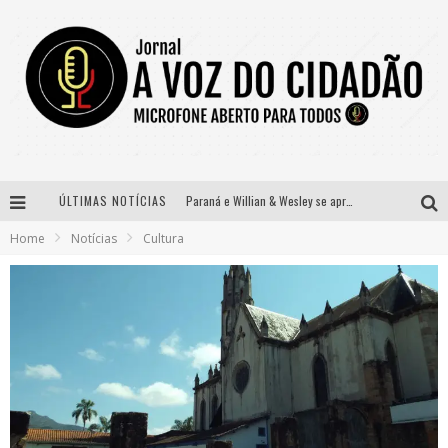
ÚLTIMAS NOTÍCIAS
Paraná e Willian & Wesley se apresentam no Carretão Trevo Contagem nesta sexta-feira
Home
Notícias
Cultura
Selo Moda Music confirma Bel Costa no palco Talentos da Terra do Pedro Leopoldo Rodeio Show
Banda Mole de BH anuncia Kayete como madrinha do bloco
Definidas as 12 finalistas do concurso Rainha do Pedro Leopoldo Rodeio Show 2026