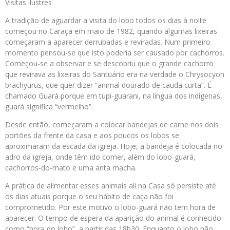
Visitas ilustres
A tradição de aguardar a visita do lobo todos os dias à noite
começou no Caraça em maio de 1982, quando algumas lixeiras
começaram a aparecer derrubadas e reviradas. Num primeiro
momento pensou-se que isto poderia ser causado por cachorros.
Começou-se a observar e se descobriu que o grande cachorro
que revirava as lixeiras do Santuário era na verdade o Chrysocyon
brachyurus, que quer dizer “animal dourado de cauda curta”. É
chamado Guará porque em tupi-guarani, na língua dos indígenas,
guará significa “vermelho”.
Desde então, começaram a colocar bandejas de carne nos dois
portões da frente da casa e aos poucos os lobos se
aproximaram da escada da igreja. Hoje, a bandeja é colocada no
adro da igreja, onde têm ido comer, além do lobo-guará,
cachorros-do-mato e uma anta macha.
A prática de alimentar esses animais ali na Casa só persiste até
os dias atuais porque o seu hábito de caça não foi
comprometido. Por este motivo o lobo-guará não tem hora de
aparecer. O tempo de espera da aparição do animal é conhecido
como “hora do lobo”, a partir das 18h30. Enquanto o lobo não