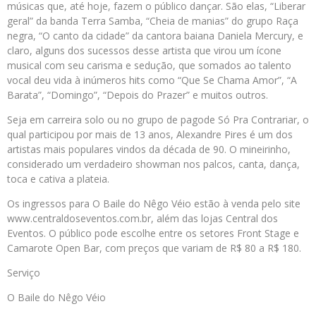
músicas que, até hoje, fazem o público dançar. São elas, “Liberar
geral” da banda Terra Samba, “Cheia de manias” do grupo Raça
negra, “O canto da cidade” da cantora baiana Daniela Mercury, e
claro, alguns dos sucessos desse artista que virou um ícone
musical com seu carisma e sedução, que somados ao talento
vocal deu vida à inúmeros hits como “Que Se Chama Amor”, “A
Barata”, “Domingo”, “Depois do Prazer” e muitos outros.
Seja em carreira solo ou no grupo de pagode Só Pra Contrariar, o
qual participou por mais de 13 anos, Alexandre Pires é um dos
artistas mais populares vindos da década de 90. O mineirinho,
considerado um verdadeiro showman nos palcos, canta, dança,
toca e cativa a plateia.
Os ingressos para O Baile do Nêgo Véio estão à venda pelo site
www.centraldoseventos.com.br, além das lojas Central dos
Eventos. O público pode escolhe entre os setores Front Stage e
Camarote Open Bar, com preços que variam de R$ 80 a R$ 180.
Serviço
O Baile do Nêgo Véio