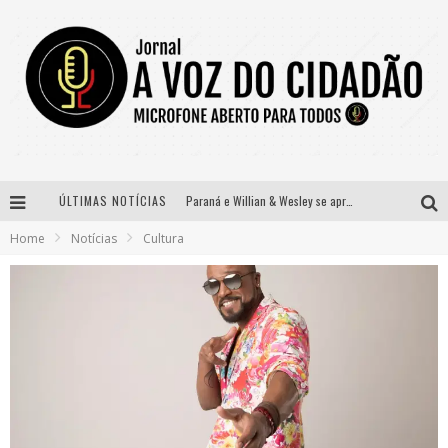
ÚLTIMAS NOTÍCIAS
Paraná e Willian & Wesley se apresentam no Carretão Trevo Contagem nesta sexta-feira
Home
Notícias
Cultura
Selo Moda Music confirma Bel Costa no palco Talentos da Terra do Pedro Leopoldo Rodeio Show
Banda Mole de BH anuncia Kayete como madrinha do bloco
Definidas as 12 finalistas do concurso Rainha do Pedro Leopoldo Rodeio Show 2026