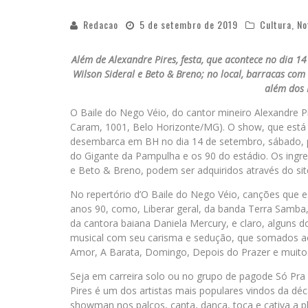
Redacao
5 de setembro de 2019
Cultura
,
No
Além de Alexandre Pires, festa, que acontece no dia 1
Wilson Sideral e Beto & Breno; no local, barracas com q
além dos 
O Baile do Nego Véio, do cantor mineiro Alexandre Pi
Caram, 1001, Belo Horizonte/MG). O show, que está 
desembarca em BH no dia 14 de setembro, sábado, p
do Gigante da Pampulha e os 90 do estádio. Os ingre
e Beto & Breno, podem ser adquiridos através do si
No repertório d’O Baile do Nego Véio, canções que e
anos 90, como, Liberar geral, da banda Terra Samba,
da cantora baiana Daniela Mercury, e claro, alguns d
musical com seu carisma e sedução, que somados ao
Amor, A Barata, Domingo, Depois do Prazer e muito
Seja em carreira solo ou no grupo de pagode Só Pra C
Pires é um dos artistas mais populares vindos da dé
showman nos palcos, canta, dança, toca e cativa a pl