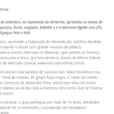
tícias
4 de setembro, na Esplanada do Mineirão, apresenta os shows de
ueijos, doces, salgados, bebidas e o tradicional fígado com jiló,
Espaços Pets e Kids
res, vai invadir a Esplanada do Mineirão (Av. Antônio Abrahão
rodando o Brasil com grande sucesso de público,
ara o evento Mercado no Mineirão, que celebra os 54 anos
ssos para a festa, que terá ainda os shows de Wilson Sideral
te do Mercado Central: www.mercadocentral.com.br.
stouraram nas paradas de sucesso das rádios brasileiras nos
 Cheia de manias, do grupo Raça negra, O canto da cidade,
os sucessos de Alexandre Pires, artista que virou um ícone
 talento vocal deu vida à inúmeros hits como Que Se Chama
s outros.
ontrariar, o qual participou por mais de 13 anos, Alexandre
cada de 90. O mineirinho, considerado um verdadeiro
ateia.