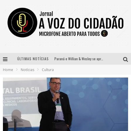
ÚLTIMAS NOTÍCIAS
Paraná e Willian & Wesley se apresentam no Carretão Trevo Contagem nesta sexta-feira
Home
Notícias
Cultura
Selo Moda Music confirma Bel Costa no palco Talentos da Terra do Pedro Leopoldo Rodeio Show
Banda Mole de BH anuncia Kayete como madrinha do bloco
Definidas as 12 finalistas do concurso Rainha do Pedro Leopoldo Rodeio Show 2026