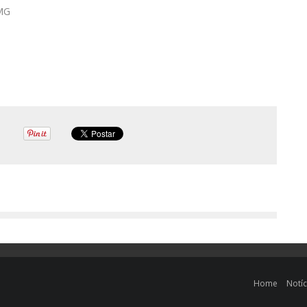
 MG
Home
Notíc