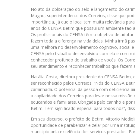
No ato da obliteração do selo e lançamento do ca
Magno, superintendente dos Correios, disse que po
importância, já que o local tem muita relevância par
anos do CENSA Betim que possui um ambiente tão ag
Os profissionais do CENSA têm o objetivo de adotar 
fazem toda a diferença na vida delas. Minha irmã pa
uma melhora no desenvolvimento cognitivo, social 
CENSA pelo trabalho desenvolvido com ela e com minh
conhecedor profundo do trabalho de vocês. Os Corr
seu atendimento e reconhecer trabalhos que fazem a
Natália Costa, diretora presidente do CENSA Betim, e
ser reconhecido pelos Correios. “Nós do CENSA Beti
caminhada. O potencial da pessoa com deficiência ain
a capilaridade dos Correios para levar nossa missão 
educandos e familiares. Obrigada pelo carinho e por
Betim. Tem significado especial para todos nós”, diss
Em seu discurso, o prefeito de Betim, Vittorio Mediol
oportunidade de parabenizar e zelar por uma institu
município pela excelência dos serviços prestados. Pa