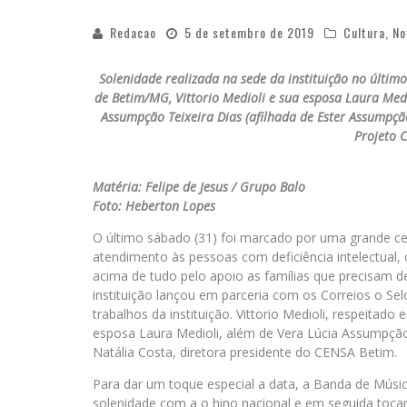
Redacao
5 de setembro de 2019
Cultura
,
No
Solenidade realizada na sede da instituição no últim
de Betim/MG, Vittorio Medioli e sua esposa Laura Medi
Assumpção Teixeira Dias (afilhada de Ester Assumpç
Projeto 
Matéria: Felipe de Jesus / Grupo Balo
Foto: Heberton Lopes
O último sábado (31) foi marcado por uma grande ce
atendimento às pessoas com deficiência intelectual,
acima de tudo pelo apoio as famílias que precisam d
instituição lançou em parceria com os Correios o S
trabalhos da instituição. Vittorio Medioli, respeitad
esposa Laura Medioli, além de Vera Lúcia Assumpção T
Natália Costa, diretora presidente do CENSA Betim.
Para dar um toque especial a data, a Banda de Mús
solenidade com a o hino nacional e em seguida tocand