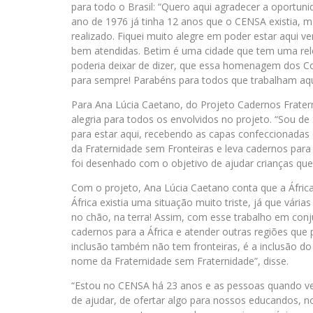
para todo o Brasil: “Quero aqui agradecer a oportun
ano de 1976 já tinha 12 anos que o CENSA existia, m
realizado. Fiquei muito alegre em poder estar aqui v
bem atendidas. Betim é uma cidade que tem uma rele
poderia deixar de dizer, que essa homenagem dos C
para sempre! Parabéns para todos que trabalham aqui
Para Ana Lúcia Caetano, do Projeto Cadernos Frater
alegria para todos os envolvidos no projeto. “Sou d
para estar aqui, recebendo as capas confeccionadas
da Fraternidade sem Fronteiras e leva cadernos para v
foi desenhado com o objetivo de ajudar crianças que
Com o projeto, Ana Lúcia Caetano conta que a África 
África existia uma situação muito triste, já que vári
no chão, na terra! Assim, com esse trabalho em con
cadernos para a África e atender outras regiões q
inclusão também não tem fronteiras, é a inclusão d
nome da Fraternidade sem Fraternidade”, disse.
“Estou no CENSA há 23 anos e as pessoas quando ve
de ajudar, de ofertar algo para nossos educandos, n