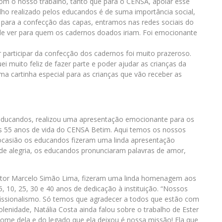
m o nosso trabalho, tanto que para o CENSA, apoiar esse
lho realizado pelos educandos é de suma importância social,
ão para a confecção das capas, entramos nas redes sociais do
de ver para quem os cadernos doados iriam. Foi emocionante
participar da confecção dos cadernos foi muito prazeroso.
ei muito feliz de fazer parte e poder ajudar as crianças da
uma cartinha especial para as crianças que vão receber as
educandos, realizou uma apresentação emocionante para os
s 55 anos de vida do CENSA Betim. Aqui temos os nossos
ocasião os educandos fizeram uma linda apresentação
 de alegria, os educandos pronunciaram palavras de amor,
iretor Marcelo Simão Lima, fizeram uma linda homenagem aos
5, 10, 25, 30 e 40 anos de dedicação à instituição. “Nossos
sionalismo. Só temos que agradecer a todos que estão com
lenidade, Natália Costa ainda falou sobre o trabalho de Ester
me dela e do legado que ela deixou é nossa missão! Ela que