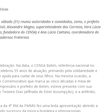
tícias
o sábado (31) reuniu autoridades e convidados, como, o prefeito
oli, Alexandre Magno, superintendente dos Correios, Vera Lúcia
ão, fundadora do CENSA) e Ana Lúcia Caetano, coordenadora do
Cadernos Fraternos
lebração. Na data, o CENSA Betim, referência nacional no
 celebrou 55 anos de atuação, primando pela solidariedade e
e ajuda para cuidar de seus filhos. Na mesma ocasião, a
elo Comemorativo que marca as cinco décadas e meia de
o empresário e prefeito de Betim, esteve presente com sua
eixeira Dias (afilhada de Ester Assumpção), e a anfitrião,
ica da 4° RM da PMMG fez uma linda apresentação abrindo a
o sucessos da música brasileira e internacionais.