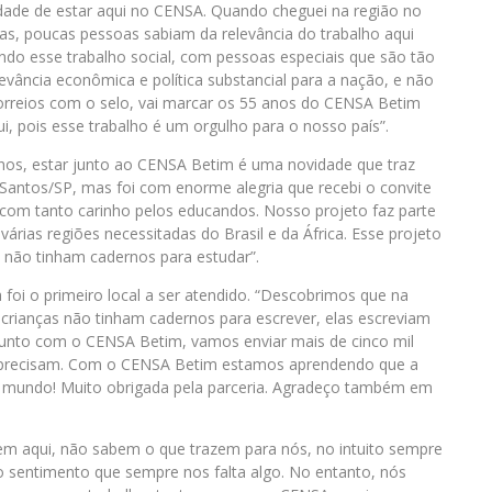
idade de estar aqui no CENSA. Quando cheguei na região no
as, poucas pessoas sabiam da relevância do trabalho aqui
endo esse trabalho social, com pessoas especiais que são tão
vância econômica e política substancial para a nação, e não
orreios com o selo, vai marcar os 55 anos do CENSA Betim
, pois esse trabalho é um orgulho para o nosso país”.
nos, estar junto ao CENSA Betim é uma novidade que traz
e Santos/SP, mas foi com enorme alegria que recebi o convite
 com tanto carinho pelos educandos. Nosso projeto faz parte
árias regiões necessitadas do Brasil e da África. Esse projeto
 não tinham cadernos para estudar”.
foi o primeiro local a ser atendido. “Descobrimos que na
as crianças não tinham cadernos para escrever, elas escreviam
junto com o CENSA Betim, vamos enviar mais de cinco mil
ue precisam. Com o CENSA Betim estamos aprendendo que a
o mundo! Muito obrigada pela parceria. Agradeço também em
m aqui, não sabem o que trazem para nós, no intuito sempre
o sentimento que sempre nos falta algo. No entanto, nós