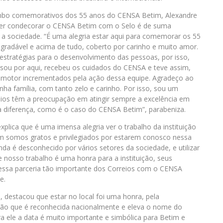
rimbo comemorativos dos 55 anos do CENSA Betim, Alexandre
der condecorar o CENSA Betim com o Selo é de suma
a a sociedade. “É uma alegria estar aqui para comemorar os 55
radável e acima de tudo, coberto por carinho e muito amor.
estratégias para o desenvolvimento das pessoas, por isso,
ssou por aqui, recebeu os cuidados do CENSA e teve assim,
e motor incrementados pela ação dessa equipe. Agradeço ao
a família, com tanto zelo e carinho. Por isso, sou um
eios têm a preocupação em atingir sempre a excelência em
 diferença, como é o caso do CENSA Betim”, parabeniza.
xplica que é uma imensa alegria ver o trabalho da instituição
m somos gratos e privilegiados por estarem conosco nessa
da é desconhecido por vários setores da sociedade, e utilizar
e nosso trabalho é uma honra para a instituição, seus
 essa parceria tão importante dos Correios com o CENSA
e.
i, destacou que estar no local foi uma honra, pela
ição que é reconhecida nacionalmente e eleva o nome do
ra ele a data é muito importante e simbólica para Betim e