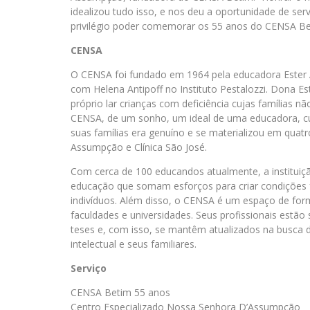
idealizou tudo isso, e nos deu a oportunidade de ser
privilégio poder comemorar os 55 anos do CENSA Bet
CENSA
O CENSA foi fundado em 1964 pela educadora Ester 
com Helena Antipoff no Instituto Pestalozzi. Dona 
próprio lar crianças com deficiência cujas famílias 
CENSA, de um sonho, um ideal de uma educadora, cuj
suas famílias era genuíno e se materializou em quatro
Assumpção e Clínica São José.
Com cerca de 100 educandos atualmente, a instituiçã
educação que somam esforços para criar condições f
indivíduos. Além disso, o CENSA é um espaço de form
faculdades e universidades. Seus profissionais estão 
teses e, com isso, se mantêm atualizados na busca 
intelectual e seus familiares.
Serviço
CENSA Betim 55 anos
Centro Especializado Nossa Senhora D’Assumpção