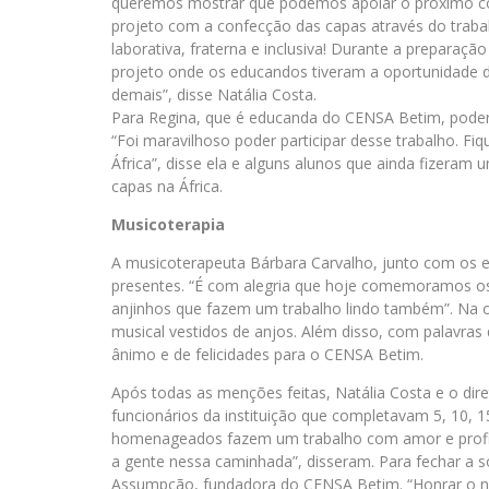
queremos mostrar que podemos apoiar o próximo co
projeto com a confecção das capas através do traba
laborativa, fraterna e inclusiva! Durante a preparaç
projeto onde os educandos tiveram a oportunidade 
demais”, disse Natália Costa.
Para Regina, que é educanda do CENSA Betim, poder 
“Foi maravilhoso poder participar desse trabalho. Fiqu
África”, disse ela e alguns alunos que ainda fizeram 
capas na África.
Musicoterapia
A musicoterapeuta Bárbara Carvalho, junto com os 
presentes. “É com alegria que hoje comemoramos o
anjinhos que fazem um trabalho lindo também”. Na 
musical vestidos de anjos. Além disso, com palavras
ânimo e de felicidades para o CENSA Betim.
Após todas as menções feitas, Natália Costa e o d
funcionários da instituição que completavam 5, 10, 1
homenageados fazem um trabalho com amor e profis
a gente nessa caminhada”, disseram. Para fechar a so
Assumpção, fundadora do CENSA Betim. “Honrar o no