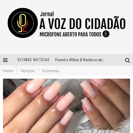
ÚLTIMAS NOTÍCIAS
Paraná e Willian & Wesley se apresentam no Carretão Trevo Contagem nesta sexta-feira
Home
Notícias
Economia
Selo Moda Music confirma Bel Costa no palco Talentos da Terra do Pedro Leopoldo Rodeio Show
Banda Mole de BH anuncia Kayete como madrinha do bloco
Definidas as 12 finalistas do concurso Rainha do Pedro Leopoldo Rodeio Show 2026