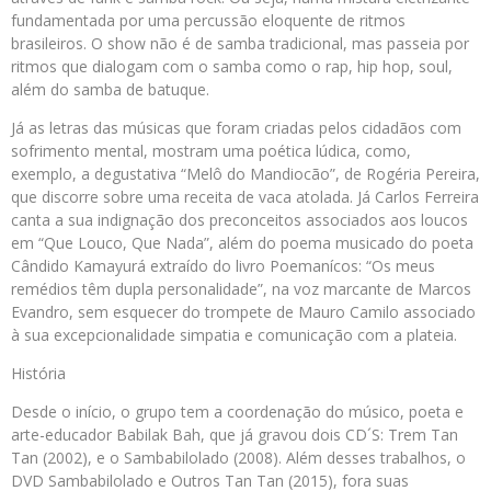
fundamentada por uma percussão eloquente de ritmos
brasileiros. O show não é de samba tradicional, mas passeia por
ritmos que dialogam com o samba como o rap, hip hop, soul,
além do samba de batuque.
Já as letras das músicas que foram criadas pelos cidadãos com
sofrimento mental, mostram uma poética lúdica, como,
exemplo, a degustativa “Melô do Mandiocão”, de Rogéria Pereira,
que discorre sobre uma receita de vaca atolada. Já Carlos Ferreira
canta a sua indignação dos preconceitos associados aos loucos
em “Que Louco, Que Nada”, além do poema musicado do poeta
Cândido Kamayurá extraído do livro Poemanícos: “Os meus
remédios têm dupla personalidade”, na voz marcante de Marcos
Evandro, sem esquecer do trompete de Mauro Camilo associado
à sua excepcionalidade simpatia e comunicação com a plateia.
História
Desde o início, o grupo tem a coordenação do músico, poeta e
arte-educador Babilak Bah, que já gravou dois CD´S: Trem Tan
Tan (2002), e o Sambabilolado (2008). Além desses trabalhos, o
DVD Sambabilolado e Outros Tan Tan (2015), fora suas