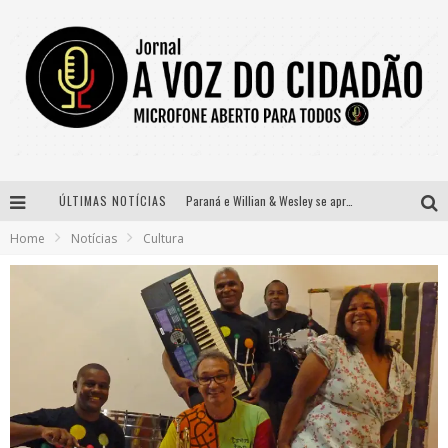
ÚLTIMAS NOTÍCIAS
Paraná e Willian & Wesley se apresentam no Carretão Trevo Contagem nesta sexta-feira
Home
Notícias
Cultura
Selo Moda Music confirma Bel Costa no palco Talentos da Terra do Pedro Leopoldo Rodeio Show
Banda Mole de BH anuncia Kayete como madrinha do bloco
Definidas as 12 finalistas do concurso Rainha do Pedro Leopoldo Rodeio Show 2026