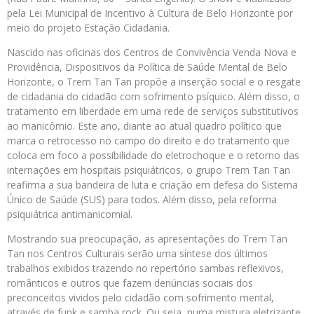
pela Lei Municipal de Incentivo à Cultura de Belo Horizonte por
meio do projeto Estação Cidadania.
Nascido nas oficinas dos Centros de Convivência Venda Nova e
Providência, Dispositivos da Política de Saúde Mental de Belo
Horizonte, o Trem Tan Tan propõe a inserção social e o resgate
de cidadania do cidadão com sofrimento psíquico. Além disso, o
tratamento em liberdade em uma rede de serviços substitutivos
ao manicômio. Este ano, diante ao atual quadro político que
marca o retrocesso no campo do direito e do tratamento que
coloca em foco a possibilidade do eletrochoque e o retorno das
internações em hospitais psiquiátricos, o grupo Trem Tan Tan
reafirma a sua bandeira de luta e criação em defesa do Sistema
Único de Saúde (SUS) para todos. Além disso, pela reforma
psiquiátrica antimanicomial.
Mostrando sua preocupação, as apresentações do Trem Tan
Tan nos Centros Culturais serão uma síntese dos últimos
trabalhos exibidos trazendo no repertório sambas reflexivos,
românticos e outros que fazem denúncias sociais dos
preconceitos vividos pelo cidadão com sofrimento mental,
através de funk e samba rock. Ou seja, numa mistura eletrizante