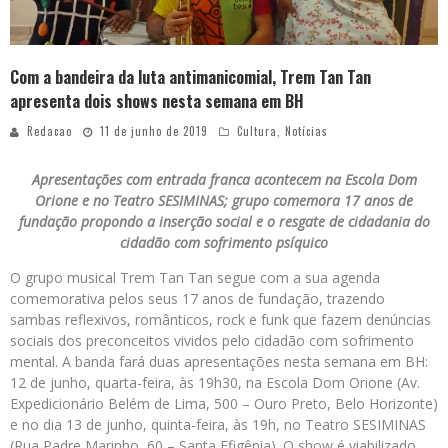
Com a bandeira da luta antimanicomial, Trem Tan Tan
apresenta dois shows nesta semana em BH
Redacao
11 de junho de 2019
Cultura
,
Notícias
Apresentações com entrada franca acontecem na Escola Dom
Orione e no Teatro SESIMINAS; grupo comemora 17 anos de
fundação propondo a inserção social e o resgate de cidadania do
cidadão com sofrimento psíquico
O grupo musical Trem Tan Tan segue com a sua agenda
comemorativa pelos seus 17 anos de fundação, trazendo
sambas reflexivos, românticos, rock e funk que fazem denúncias
sociais dos preconceitos vividos pelo cidadão com sofrimento
mental. A banda fará duas apresentações nesta semana em BH:
12 de junho, quarta-feira, às 19h30, na Escola Dom Orione (Av.
Expedicionário Belém de Lima, 500 – Ouro Preto, Belo Horizonte)
e no dia 13 de junho, quinta-feira, às 19h, no Teatro SESIMINAS
(Rua Padre Marinho, 60 – Santa Efigênia). O show é viabilizado