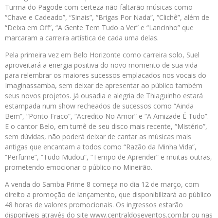
Turma do Pagode com certeza não faltarão músicas como
“Chave e Cadeado”, “Sinais”, “Brigas Por Nada”, “Clichê”, além de
“Deixa em Off”, “A Gente Tem Tudo a Ver” e “Lancinho” que
marcaram a carreira artística de cada uma delas.
Pela primeira vez em Belo Horizonte como carreira solo, Suel
aproveitará a energia positiva do novo momento de sua vida
para relembrar os maiores sucessos emplacados nos vocais do
Imaginassamba, sem deixar de apresentar ao público também
seus novos projetos. Já ousadia e alegria de Thiaguinho estará
estampada num show recheados de sucessos como “Ainda
Bem”, “Ponto Fraco”, “Acredito No Amor” e “A Amizade É Tudo”.
E o cantor Belo, em turnê de seu disco mais recente, “Mistério”,
sem dúvidas, não poderá deixar de cantar as músicas mais
antigas que encantam a todos como “Razão da Minha Vida”,
“Perfume”, “Tudo Mudou”, “Tempo de Aprender” e muitas outras,
prometendo emocionar o público no Mineirão.
A venda do Samba Prime 8 começa no dia 12 de março, com
direito a promoção de lançamento, que disponibilizará ao público
48 horas de valores promocionais. Os ingressos estarão
disponíveis através do site www.centraldoseventos.com.br ou nas