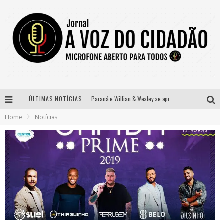
ÚLTIMAS NOTÍCIAS
Paraná e Willian & Wesley se apresentam no Carretão Trevo Contagem nesta sexta-feira
Home
Notícias
Selo Moda Music confirma Bel Costa no palco Talentos da Terra do Pedro Leopoldo Rodeio Show
Banda Mole de BH anuncia Kayete como madrinha do bloco
Definidas as 12 finalistas do concurso Rainha do Pedro Leopoldo Rodeio Show 2026