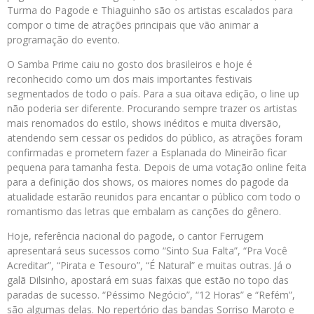
Turma do Pagode e Thiaguinho são os artistas escalados para
compor o time de atrações principais que vão animar a
programação do evento.
O Samba Prime caiu no gosto dos brasileiros e hoje é
reconhecido como um dos mais importantes festivais
segmentados de todo o país. Para a sua oitava edição, o line up
não poderia ser diferente. Procurando sempre trazer os artistas
mais renomados do estilo, shows inéditos e muita diversão,
atendendo sem cessar os pedidos do público, as atrações foram
confirmadas e prometem fazer a Esplanada do Mineirão ficar
pequena para tamanha festa. Depois de uma votação online feita
para a definição dos shows, os maiores nomes do pagode da
atualidade estarão reunidos para encantar o público com todo o
romantismo das letras que embalam as canções do gênero.
Hoje, referência nacional do pagode, o cantor Ferrugem
apresentará seus sucessos como “Sinto Sua Falta”, “Pra Você
Acreditar”, “Pirata e Tesouro”, “É Natural” e muitas outras. Já o
galã Dilsinho, apostará em suas faixas que estão no topo das
paradas de sucesso. “Péssimo Negócio”, “12 Horas” e “Refém”,
são algumas delas. No repertório das bandas Sorriso Maroto e