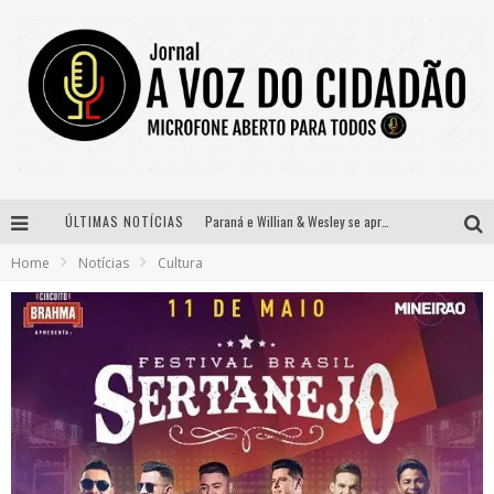
ÚLTIMAS NOTÍCIAS
Paraná e Willian & Wesley se apresentam no Carretão Trevo Contagem nesta sexta-feira
Home
Notícias
Cultura
Selo Moda Music confirma Bel Costa no palco Talentos da Terra do Pedro Leopoldo Rodeio Show
Banda Mole de BH anuncia Kayete como madrinha do bloco
Definidas as 12 finalistas do concurso Rainha do Pedro Leopoldo Rodeio Show 2026