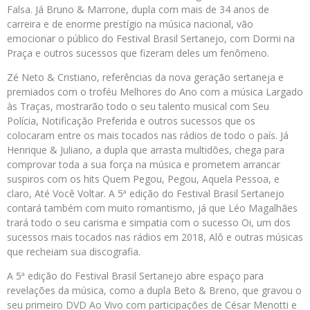
Falsa. Já Bruno & Marrone, dupla com mais de 34 anos de
carreira e de enorme prestígio na música nacional, vão
emocionar o público do Festival Brasil Sertanejo, com Dormi na
Praça e outros sucessos que fizeram deles um fenômeno.
Zé Neto & Cristiano, referências da nova geração sertaneja e
premiados com o troféu Melhores do Ano com a música Largado
às Traças, mostrarão todo o seu talento musical com Seu
Polícia, Notificação Preferida e outros sucessos que os
colocaram entre os mais tocados nas rádios de todo o país. Já
Henrique & Juliano, a dupla que arrasta multidões, chega para
comprovar toda a sua força na música e prometem arrancar
suspiros com os hits Quem Pegou, Pegou, Aquela Pessoa, e
claro, Até Você Voltar. A 5ª edição do Festival Brasil Sertanejo
contará também com muito romantismo, já que Léo Magalhães
trará todo o seu carisma e simpatia com o sucesso Oi, um dos
sucessos mais tocados nas rádios em 2018, Alô e outras músicas
que recheiam sua discografia.
A 5ª edição do Festival Brasil Sertanejo abre espaço para
revelações da música, como a dupla Beto & Breno, que gravou o
seu primeiro DVD Ao Vivo com participações de César Menotti e