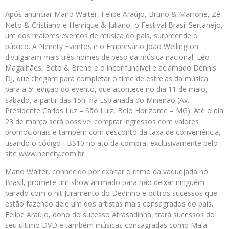
Após anunciar Mano Walter, Felipe Araújo, Bruno & Marrone, Zé
Neto & Cristiano e Henrique & Juliano, o Festival Brasil Sertanejo,
um dos maiores eventos de música do país, surpreende o
público. A Nenety Eventos e o Empresário João Wellington
divulgaram mais três nomes de peso da música nacional: Léo
Magalhães, Beto & Breno e o inconfundível e aclamado Dennis
DJ, que chegam para completar o time de estrelas da música
para a 5ª edição do evento, que acontece no dia 11 de maio,
sábado, a partir das 15h, na Esplanada do Mineirão (Av.
Presidente Carlos Luz – São Luiz, Belo Horizonte – MG). Até o dia
23 de março será possível comprar ingressos com valores
promocionais e também com desconto da taxa de conveniência,
usando o código FBS10 no ato da compra, exclusivamente pelo
site www.nenety.com.br.
Mano Walter, conhecido por exaltar o ritmo da vaquejada no
Brasil, promete um show animado para não deixar ninguém
parado com o hit Juramento do Dedinho e outros sucessos que
estão fazendo dele um dos artistas mais consagrados do país.
Felipe Araújo, dono do sucesso Atrasadinha, trará sucessos do
seu último DVD e também músicas consagradas como Mala