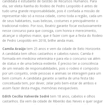
candidata é estudante de Gestão de Recursos Humanos. Para
ela, ser eleita Rainha do Rodeio de Pedro Leopoldo é antes de
tudo uma grande responsabilidade, pois é confiada a missão de
representar não só a nossa cidade, como toda a região, cada um
de seus habitantes, suas belezas, costumes e principalmente o
tradicional rodeio. Por isso, Beatriz garante focar exclusivamente
nesse concurso para que consiga, com honra e merecimento,
alcançar o objetivo maior, que é fazer com que a festa do Rodeio
de Pedro Leopoldo em 2018, brilhe ainda mais.
Camila Araújo
tem 25 anos e vem da cidade de Belo Horizonte.
A candidata tem olhos castanhos e cabelos ruivos. Camila é
formada em medicina veterinária e para ela o concurso vai além
de status e de uma beleza evidente. É preciso ter a consciência
de um reinado de responsabilidades, pois o rodeio é composto
por um conjunto, onde pessoas e animais se interagem para um
bem comum. A candidata garante a rainha de uma festa tão
conceituada tem, por dever, zelar pelo bem-estar de ambos e
assim fazer desta magia, memórias inesquecíveis.
Edith Cecília Valverde Sodré
tem 18 anos, cabelos e olhos
castanhos. Ela vem da cidade de Ribeirão das Neves e quer seguir