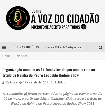
ÚLTIMAS NOTÍCIAS
Paraná e Willian & Wesley se apresentam no Carretão Trevo Contagem nesta sexta-feira
Home
Notícias
Selo Moda Music confirma Bel Costa no palco Talentos da Terra do Pedro Leopoldo Rodeio Show
Banda Mole de BH anuncia Kayete como madrinha do bloco
Organização anuncia as 12 finalistas do que concorrem ao
título de Rainha do Pedro Leopoldo Rodeio Show
Definidas as 12 finalistas do concurso Rainha do Pedro Leopoldo Rodeio Show 2026
Redacao
17 de maio de 2018
Notícias
As candidatas já foram apresentadas na página do evento e, no dia
26 de maio, a partir das 22h, o Container Club receberá a festa de
Eleição da Rainha do Pedro Leopoldo Rodeio Show 2018