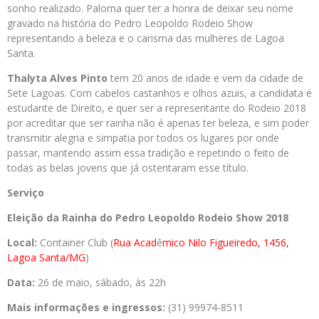
sonho realizado. Paloma quer ter a honra de deixar seu nome
gravado na história do Pedro Leopoldo Rodeio Show
representando a beleza e o carisma das mulheres de Lagoa
Santa.
Thalyta Alves Pinto
tem 20 anos de idade e vem da cidade de
Sete Lagoas. Com cabelos castanhos e olhos azuis, a candidata é
estudante de Direito, e quer ser a representante do Rodeio 2018
por acreditar que ser rainha não é apenas ter beleza, e sim poder
transmitir alegria e simpatia por todos os lugares por onde
passar, mantendo assim essa tradição e repetindo o feito de
todas as belas jovens que já ostentaram esse título.
Serviço
Eleição da Rainha do Pedro Leopoldo Rodeio Show 2018
Local:
Container Club (
Rua Acad
ê
mico Nilo Figueiredo, 1456,
Lagoa Santa/MG
)
Data:
26 de maio, sábado, às 22h
Mais informações e ingressos:
(31) 99974-8511