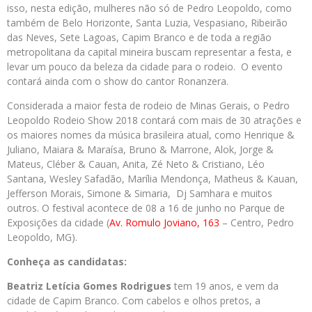
isso, nesta edição, mulheres não só de Pedro Leopoldo, como
também de Belo Horizonte, Santa Luzia, Vespasiano, Ribeirão
das Neves, Sete Lagoas, Capim Branco e de toda a região
metropolitana da capital mineira buscam representar a festa, e
levar um pouco da beleza da cidade para o rodeio. O evento
contará ainda com o show do cantor Ronanzera.
Considerada a maior festa de rodeio de Minas Gerais, o Pedro
Leopoldo Rodeio Show 2018 contará com mais de 30 atrações e
os maiores nomes da música brasileira atual, como Henrique &
Juliano, Maiara & Maraísa, Bruno & Marrone, Alok, Jorge &
Mateus, Cléber & Cauan, Anita, Zé Neto & Cristiano, Léo
Santana, Wesley Safadão, Marília Mendonça, Matheus & Kauan,
Jefferson Morais, Simone & Simaria, Dj Samhara e muitos
outros. O festival acontece de 08 a 16 de junho no Parque de
Exposições da cidade (
Av. Romulo Joviano, 163
– Centro, Pedro
Leopoldo, MG).
Conheça as candidatas:
Beatriz Letícia Gomes Rodrigues
tem 19 anos, e vem da
cidade de Capim Branco. Com cabelos e olhos pretos, a