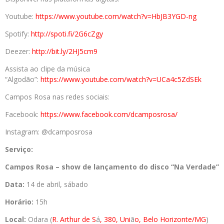
Youtube:
https://www.youtube.c
om/watch?v=HbJB3YGD-ng
Spotify:
http://spoti.fi/2G6cZgy
Deezer:
http://bit.ly/2HJ5cm9
Assista ao clipe da música
“Algodão”:
https://www.youtube.com/watch?
v=UCa4c5ZdSEk
Campos Rosa nas redes sociais:
Facebook:
https://www.facebook.com/dcamp
osrosa/
Instagram: @dcamposrosa
Serviço:
Campos
Rosa – show de lançamento do disco “Na Verdade”
Data:
14 de abril, sábado
Horário:
15h
Local:
Odara (
R. Arthur de S
á
, 380, Uni
ã
o, Belo Horizonte/MG
)