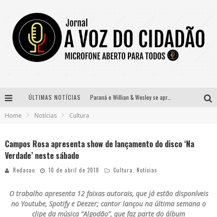
ÚLTIMAS NOTÍCIAS
Paraná e Willian & Wesley se apresentam no Carretão Trevo Contagem nesta sexta-feira
Home
Notícias
Cultura
Selo Moda Music confirma Bel Costa no palco Talentos da Terra do Pedro Leopoldo Rodeio Show
Banda Mole de BH anuncia Kayete como madrinha do bloco
Campos Rosa apresenta show de lançamento do disco ‘Na
Verdade’ neste sábado
Definidas as 12 finalistas do concurso Rainha do Pedro Leopoldo Rodeio Show 2026
Redacao
10 de abril de 2018
Cultura
,
Notícias
O trabalho apresenta 12 faixas autorais, que já estão disponíveis
no Youtube, Spotify e Deezer; cantor lançou na última semana o
clipe da música “Algodão”, que faz parte do álbum