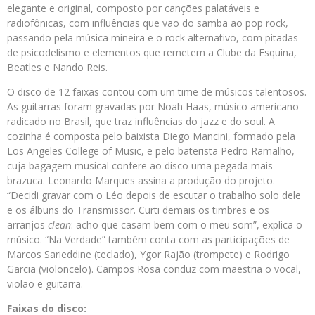
elegante e original, composto por canções palatáveis e
radiofônicas, com influências que vão do samba ao pop rock,
passando pela música mineira e o rock alternativo, com pitadas
de psicodelismo e elementos que remetem a Clube da Esquina,
Beatles e Nando Reis.
O disco de 12 faixas contou com um time de músicos talentosos.
As guitarras foram gravadas por Noah Haas, músico americano
radicado no Brasil, que traz influências do jazz e do soul. A
cozinha é composta pelo baixista Diego Mancini, formado pela
Los Angeles College of Music, e pelo baterista Pedro Ramalho,
cuja bagagem musical confere ao disco uma pegada mais
brazuca. Leonardo Marques assina a produção do projeto.
“Decidi gravar com o Léo depois de escutar o trabalho solo dele
e os álbuns do Transmissor. Curti demais os timbres e os
arranjos
clean
: acho que casam bem com o meu som”, explica o
músico. “Na Verdade” também conta com as participações de
Marcos Sarieddine (teclado), Ygor Rajão (trompete) e Rodrigo
Garcia (violoncelo). Campos Rosa cond
uz com maestria o vocal,
violão e guitarra.
Faixas do disco: