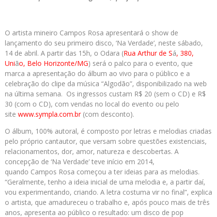
O artista mineiro Campos Rosa apresentará o show de
lançamento do seu primeiro disco, ‘Na Verdade’, neste sábado,
14 de abril. A partir das 15h, o Odara (
Rua Arthur de S
á
, 380,
Uni
ã
o, Belo Horizonte/MG
) será o palco para o evento, que
marca a apresentação do álbum ao vivo para o público e a
celebração do clipe da música “Algodão”, disponibilizado na web
na última semana. Os ingressos custam R$ 20 (sem o CD) e R$
30 (com o CD), com vendas no local do evento ou pelo
site
www.sympla.com.br
(com desconto).
O álbum, 100% autoral, é composto por letras e melodias criadas
pelo próprio cantautor, que versam sobre questões existenciais,
relacionamentos, dor, amor, natureza e descobertas. A
concepção de ‘Na Verdade’ teve início em 2014,
quando Campos Rosa começou a ter ideias para as melodias.
“Geralmente, tenho a ideia inicial de uma melodia e, a partir daí,
vou experimentando, criando. A letra costuma vir no final”, explica
o artista, que amadureceu o trabalho e, após pouco mais de três
anos, apresenta ao público o resultado: um disco de pop