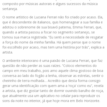
composto por músicas autorais e alguns sucessos da música
sertaneja.
O nome artístico de Luciana Ferrari não foi criado por acaso. Ela,
que é descendente de italianos, quis homenagear a sua família e
adotou o sobrenome de sua bisavó paterna, Emma Ferrari, que,
quando a artista passou a focar no segmento sertanejo, se
tornou sua marca registrada. “Eu senti a necessidade de resgatar
a força do nome da minha família. Há quem pense que o nome
foi escolhido por acaso, mas tem uma história por trás”, explica a
artista.
O ambiente interiorano é uma paixão de Luciana Ferrari, que faz
questão de não perder as suas raízes. “Coloco elementos do
campo em meu trabalho, pois amo aquele clima gostoso de boa
conversa ao lado do fogão a lenha, observar as estrelas, sentir o
cheirinho de terra molhada… Acredito que desta forma consigo
gerar uma identificação com quem ama a ‘roça’ como eu”, revela
a artista, que diz gostar tanto de dormir ouvindo barulho de roça,
que atualmente usa um aplicativo no celular para reproduzir os
sons da noite no interior, já que hoje mora em Belo Horizonte.