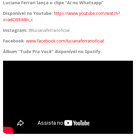
Luciana Ferrari lança o clipe “Aí no Whatsapp”
Disponível no Youtube:
https://www.youtube.com/watch?
v=adO084I8n_c
Instagram:
@lucianaferrarioficial
Facebook
:
www.facebook.com/
lucianaferrarioficial
Álbum “Tudo Pra Você” disponível no Spotify.