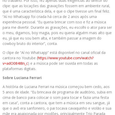
no trabalho. Por isso, fez apenas duas exigências ao diretor do
clipe: que as locações das gravações fossem em ambiente rural,
que é uma característica dela, e que o clipe tivesse um final feliz.
“Aí no Whatsapp foi criada há cerca de 2 anos após uma
experiência pessoal. “Eu queria brincar com isso e fiz a música
para me divertir. Durante as gravações, eu escolhi o ator para ser
o meu, digamos, boy magia, pois eu queria alguém mais alto que
eu, já que eu sou bem alta, e também passar a imagem do
cowboy bruto do interior”, conta.
O clipe de “Aí no Whatsapp” está disponível no canal oficial da
cantora no Youtube (
https://www.youtube.com/
watch?
v=adO084I8n_c
) e a música pode ser ouvida em todas as
plataformas digitais.
Sobre Luciana Ferrari
A história de Luciana Ferrari na música começou bem cedo, aos
5 anos de idade. “Eu brincava de programa de auditório, subia em
cima de banco para colocar o som para tocar e fazia uma festa
em casa”, conta a cantora, que tem a música em seu sangue, já
que o avô era sanfoneiro, o pai tocava cavaquinho e violão e sua
mãe era apaixonada por modões, principalmente Trio Parada