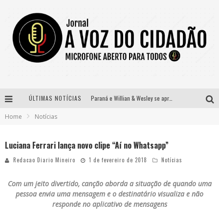
ÚLTIMAS NOTÍCIAS
Paraná e Willian & Wesley se apresentam no Carretão Trevo Contagem nesta sexta-feira
Home
Notícias
Selo Moda Music confirma Bel Costa no palco Talentos da Terra do Pedro Leopoldo Rodeio Show
Banda Mole de BH anuncia Kayete como madrinha do bloco
Luciana Ferrari lança novo clipe “Aí no Whatsapp”
Definidas as 12 finalistas do concurso Rainha do Pedro Leopoldo Rodeio Show 2026
Redacao Diario Mineiro
1 de fevereiro de 2018
Notícias
Com um jeito divertido, canção aborda a situação de quando uma
pessoa envia uma mensagem e o destinatário visualiza e não
responde no aplicativo de mensagens