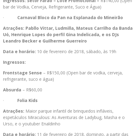
Ingressos:
Setor Faraó – Lote Promocional –
R$140,00 (Open
bar de Vodka, Cerveja, Refrigerante, Suco e Água)
·
Carnaval Bloco da Pan na Esplanada do Mineirão
Atrações: Pabllo Vittar, Ludmilla, Mateus Carrilho da Banda
Uó, Henrique Lopes do perfil Gina Indelicada, e os DJs
Leandro Becker e Guilherme Guerreiro
Data e horário:
10 de fevereiro de 2018, sábado, às 19h
Ingressos:
Frontstage Sense
– R$150,00 (Open bar de vodka, cerveja,
refrigerante, suco e água)
Absurda
– R$60,00
·
Folia Kids
Atrações:
Maior parque infantil de brinquedos infláveis,
espetáculos Miraculous: As Aventuras de Ladybug, Masha e o
Urso, e o youtuber Enaldinho
Data e horário:
11 de fevereiro de 2018, domingo, a partir das