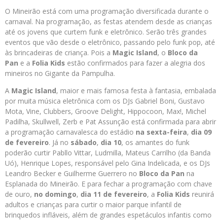
O Mineirão está com uma programação diversificada durante o
carnaval. Na programação, as festas atendem desde as crianças
até os jovens que curtem funk e eletrônico. Serão três grandes
eventos que vão desde o eletrônico, passando pelo funk pop, até
às brincadeiras de criança. Pois a
Magic Island
, o
Bloco da
Pan
e a
Folia Kids
estão confirmados para fazer a alegria dos
mineiros no Gigante da Pampulha.
A
Magic Island
, maior e mais famosa festa à fantasia, embalada
por muita música eletrônica com os DJs Gabriel Boni, Gustavo
Mota, Vine, Clubbers, Groove Delight, Hippocoon, Max!,
Michel
Padilha, Skullwell, Zerb e Pat Assunção está confirmada para abrir
a programação carnavalesca do estádio
na sexta-feira
,
dia 09
de fevereiro
. Já no
sábado
,
dia 10
, os amantes do funk
poderão curtir Pabllo Vittar, Ludmilla, Mateus Carrilho (da Banda
Uó), Henrique Lopes, responsável pelo Gina Indelicada, e os DJs
Leandro Becker e Guilherme Guerrero no
Bloco da Pan
na
Esplanada do Mineirão. E para fechar a programação com chave
de ouro,
no domingo
,
dia 11 de fevereiro
, a
Folia Kids
reunirá
adultos e crianças para curtir o maior parque infantil de
brinquedos infláveis, além de grandes espetáculos infantis como