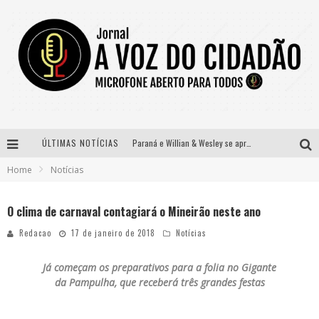
ÚLTIMAS NOTÍCIAS
Paraná e Willian & Wesley se apresentam no Carretão Trevo Contagem nesta sexta-feira
Home
Notícias
Selo Moda Music confirma Bel Costa no palco Talentos da Terra do Pedro Leopoldo Rodeio Show
Banda Mole de BH anuncia Kayete como madrinha do bloco
O clima de carnaval contagiará o Mineirão neste ano
Definidas as 12 finalistas do concurso Rainha do Pedro Leopoldo Rodeio Show 2026
Redacao
17 de janeiro de 2018
Notícias
Já começam os preparativos para a folia no Gigante
da Pampulha, que receberá três grandes festas