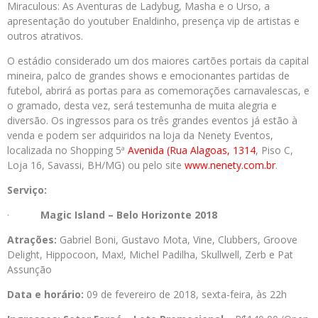
Miraculous: As Aventuras de Ladybug, Masha e o Urso, a
apresentação do youtuber Enaldinho, presença vip de artistas e
outros atrativos.
O estádio considerado um dos maiores cartões portais da capital
mineira, palco de grandes shows e emocionantes partidas de
futebol, abrirá as portas para as comemorações carnavalescas, e
o gramado, desta vez, será testemunha de muita alegria e
diversão. Os ingressos para os três grandes eventos já estão à
venda e podem ser adquiridos na loja da Nenety Eventos,
localizada no Shopping 5ª
Avenida (Rua Alagoas, 1314
, Piso C,
Loja 16, Savassi, BH/MG) ou pelo site
www.nenety.com.br
.
Serviço:
·
Magic Island – Belo Horizonte 2018
Atrações:
Gabriel Boni, Gustavo Mota, Vine, Clubbers, Groove
Delight, Hippocoon, Max!, Michel Padilha, Skullwell, Zerb e Pat
Assunção
Data e horário:
09 de fevereiro de 2018, sexta-feira, às 22h