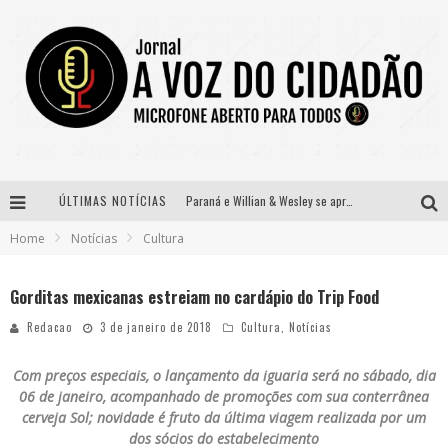
ÚLTIMAS NOTÍCIAS
Paraná e Willian & Wesley se apresentam no Carretão Trevo Contagem nesta sexta-feira
Home
Notícias
Cultura
Selo Moda Music confirma Bel Costa no palco Talentos da Terra do Pedro Leopoldo Rodeio Show
Banda Mole de BH anuncia Kayete como madrinha do bloco
Gorditas mexicanas estreiam no cardápio do Trip Food
Definidas as 12 finalistas do concurso Rainha do Pedro Leopoldo Rodeio Show 2026
Redacao
3 de janeiro de 2018
Cultura
,
Notícias
Com preços especiais, o lançamento da iguaria será no sábado, dia
06 de janeiro, acompanhado de promoções com sua conterrânea
cerveja Sol; novidade é fruto da última viagem realizada por um
dos sócios do estabelecimento