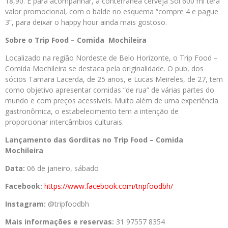
18,90. E para acompanhar, a conterrânea cerveja Sol 600 ml terá
valor promocional, com o balde no esquema “compre 4 e pague
3”, para deixar o happy hour ainda mais gostoso.
Sobre o Trip Food – Comida Mochileira
Localizado na região Nordeste de Belo Horizonte, o Trip Food –
Comida Mochileira se destaca pela originalidade. O pub, dos
sócios Tamara Lacerda, de 25 anos, e Lucas Meireles, de 27, tem
como objetivo apresentar comidas “de rua” de várias partes do
mundo e com preços acessíveis. Muito além de uma experiência
gastronômica, o estabelecimento tem a intenção de
proporcionar intercâmbios culturais.
Lançamento das Gorditas no Trip Food – Comida
Mochileira
Data:
06 de janeiro, sábado
Facebook:
https://www.
facebook.com/tripfoodbh/
Instagram:
@tripfoodbh
Mais informações e reservas:
31 97557 8354