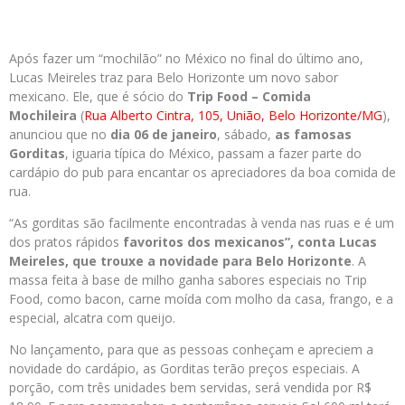
Após fazer um “mochilão” no México no final do último ano,
Lucas Meireles traz para Belo Horizonte um novo sabor
mexicano. Ele, que é sócio do
Trip Food – Comida
Mochileira
(
Rua Alberto Cintra, 105, União, Belo Horizonte/MG
),
anunciou que no
dia 06 de janeiro
, sábado,
as famosas
Gorditas
, iguaria típica do México, passam a fazer parte do
cardápio do pub para encantar os apreciadores da boa comida de
rua.
“As gorditas são facilmente encontradas à venda nas ruas e é um
dos pratos rápidos
favoritos dos mexicanos”, conta Lucas
Meireles, que trouxe a novidade para Belo Horizonte
. A
massa feita à base de milho ganha sabores especiais no Trip
Food, como bacon, carne moída com molho da casa, frango, e a
especial, alcatra com queijo.
No lançamento, para que as pessoas conheçam e apreciem a
novidade do cardápio, as Gorditas terão preços especiais. A
porção, com três unidades bem servidas, será vendida por R$