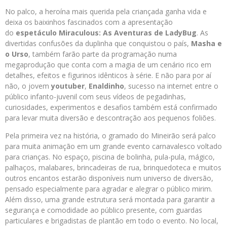
No palco, a heroína mais querida pela criançada ganha vida e
deixa os baixinhos fascinados com a apresentação
do
espetáculo Miraculous: As Aventuras de LadyBug
. As
divertidas confusões da duplinha que conquistou o país,
Masha e
o Urso
, também farão parte da programação numa
megaprodução que conta com a magia de um cenário rico em
detalhes, efeitos e figurinos idênticos à série. E não para por aí
não, o jovem
youtuber
,
Enaldinho
, sucesso na internet entre o
público infanto-juvenil com seus vídeos de pegadinhas,
curiosidades, experimentos e desafios também está confirmado
para levar muita diversão e descontração aos pequenos foliões.
Pela primeira vez na história, o gramado do Mineirão será palco
para muita animação em um grande evento carnavalesco voltado
para crianças. No espaço, piscina de bolinha, pula-pula, mágico,
palhaços, malabares, brincadeiras de rua, brinquedoteca e muitos
outros encantos estarão disponíveis num universo de diversão,
pensado especialmente para agradar e alegrar o público mirim.
Além disso, uma grande estrutura será montada para garantir a
segurança e comodidade ao público presente, com guardas
particulares e brigadistas de plantão em todo o evento. No local,