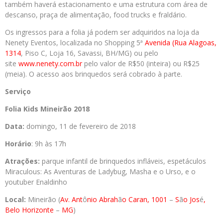
também haverá estacionamento e uma estrutura com área de
descanso, praça de alimentação, food trucks e fraldário.
Os ingressos para a folia já podem ser adquiridos na loja da
Nenety Eventos, localizada no Shopping 5ª
Avenida (Rua Alagoas,
1314
, Piso C, Loja 16, Savassi, BH/MG) ou pelo
site
www.nenety.com.br
pelo valor de R$50 (inteira) ou R$25
(meia). O acesso aos brinquedos será cobrado à parte.
Serviço
Folia Kids Mineirão 2018
Data:
domingo, 11 de fevereiro de 2018
Horário
: 9h às 17h
Atrações:
parque infantil de brinquedos infláveis, espetáculos
Miraculous: As Aventuras de Ladybug, Masha e o Urso, e o
youtuber Enaldinho
Local:
Mineirão (
Av. Ant
ô
nio Abrah
ã
o Caran, 1001
–
S
ã
o Jos
é
,
Belo Horizonte
–
MG
)