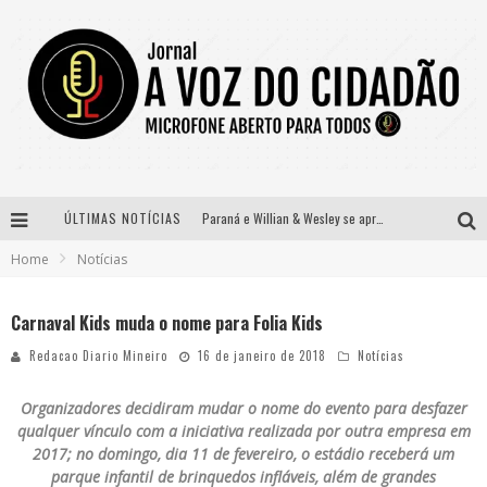
ÚLTIMAS NOTÍCIAS
Paraná e Willian & Wesley se apresentam no Carretão Trevo Contagem nesta sexta-feira
Home
Notícias
Selo Moda Music confirma Bel Costa no palco Talentos da Terra do Pedro Leopoldo Rodeio Show
Banda Mole de BH anuncia Kayete como madrinha do bloco
Carnaval Kids muda o nome para Folia Kids
Definidas as 12 finalistas do concurso Rainha do Pedro Leopoldo Rodeio Show 2026
Redacao Diario Mineiro
16 de janeiro de 2018
Notícias
Organizadores decidiram mudar o nome do evento para desfazer
qualquer vínculo com a iniciativa realizada por outra empresa em
2017; no domingo, dia 11 de fevereiro, o estádio receberá um
parque infantil de brinquedos infláveis, além de grandes