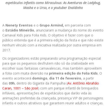
espetáculos infantis como Miraculous: As Aventuras de Ladybug,
Masha e o Urso, e o youtuber Enaldinho
A
Nenety Eventos
e o
Grupo Armind,
em parceria com
o
Estádio Mineirão
, anunciaram a mudança do nome do evento
Carnaval Kids para Folia Kids. O objetivo é fazer com que o
público entenda que é a primeira edição da festa e que não existe
nenhum vínculo com a iniciativa realizada por outra empresa em
2017.
Os organizadores estão preparando uma programação especial
para que os pequenos desfrutem não só da criatividade em
escolher suas fantasias carnavalescas, mas também aproveitem
a folia com muita diversão na
primeira edição do Folia Kids
. O
evento acontecerá
domingo
,
dia 11 de fevereiro
, a partir
das
09h
, dentro do Gigante da Pampulha (
Av. Antônio Abrahão
Caran, 1001 – São José
) com um parque infantil de brinquedos
infláveis, apresentações de espetáculos que darão vida às
animações preferidas da criançada, presença VIP de personagens
infantis e outros atrativos que garantem reunir adultos e crianças.