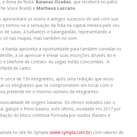
o, a dona da festa,
Baianas Ozadas
, que receberá no palco
he Voice Brasil) e
Matheus Luccato.
 apresentará os novos e antigos sucessos do axé com sua
co tornou-se a sensação da folia na capital mineira pelo seu
ão de saias, à turbantes e balangandãs, representando a
 não só nas roupas, mas também no som.
ue a banda aproveita a oportunidade para também convidar os
esfile, a se apressar e enviar suas inscrições através do e-
e telefone de contato. As vagas estão concorridas. A
nfantil de canto.
om cerca de 150 integrantes, após uma redução que visou
izar os integrantes que se comprometem em tocar com o
teria pretende ter o mesmo número de integrantes.
usicalidade de origens baianas. Os ritmos visitados são o
á, galope e frevo baiano, este último, novidade em 2017 por
tação do bloco continua formada por surdos (fundos e
venda no site do Sympla (
www.sympla.com.br
) com valores de