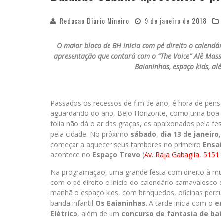
Redacao Diario Mineiro
9 de janeiro de 2018
O maior bloco de BH inicia com pé direito o calendá
apresentação que contará com o “The Voice” Alê Mass
Baianinhas, espaço kids, al
Passados os recessos de fim de ano, é hora de pens
aguardando do ano, Belo Horizonte, como uma boa an
folia não dá o ar das graças, os apaixonados pela 
pela cidade. No próximo
sábado
,
dia 13 de janeiro
começar a aquecer seus tambores no primeiro
Ensa
acontece no
Espaço Trevo
(
Av. Raja Gabaglia, 5151
Na programação, uma grande festa com direito à muit
com o pé direito o início do calendário carnavalesco 
manhã o espaço kids, com brinquedos, oficinas per
banda infantil
Os Baianinhas
. A tarde inicia com o
e
Elétrico
, além de um
concurso de fantasia de ba