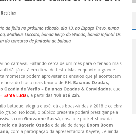
Notícias
rio da folia no próximo sábado, dia 13, no Espaço Trevo, numa
ou, Matheus Luccato, banda Beiço do Wando, banda infantil Os
ém do concurso de fantasia de baiana
ar no carnaval. Faltando cerca de um mês para o feriado mais
fitriã, já está em clima de festa. Mas enquanto a grande
festa momesca podem aproveitar os ensaios que já acontecem
, é hora do bloco mais baiano de BH,
Baianas Ozadas
,
io Ozadia de Verão – Baianas Ozadas & Convidados
, que
 – Santa Lucia
), a partir das
10h até 22h
.
o batuque, alegria e axé, dá as boas-vindas à 2018 e celebra
do grupo. No local, o público presente poderá prestigiar pela
cussivas com
Geovanne Sassá
, ensaio e pocket-show da
nsaio da Bateria Ozada
e da ala de dança
Boom Boom
iana
, com a participação da apresentadora Kayete, , e ainda