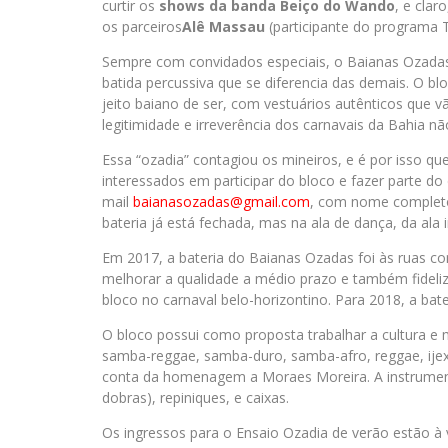
curtir os
shows da banda Beiço do Wando
, e clar
os parceiros
Alê Massau
(participante do programa T
Sempre com convidados especiais, o Baianas Ozadas
batida percussiva que se diferencia das demais. O blo
jeito baiano de ser, com vestuários autênticos que v
legitimidade e irreverência dos carnavais da Bahia
Essa “ozadia” contagiou os mineiros, e é por isso q
interessados em participar do bloco e fazer parte do d
mail
baianasozadas@gmail.com
, com nome completo 
bateria já está fechada, mas na ala de dança, da ala i
Em 2017, a bateria do Baianas Ozadas foi às ruas c
melhorar a qualidade a médio prazo e também fidel
bloco no carnaval belo-horizontino. Para 2018, a ba
O bloco possui como proposta trabalhar a cultura e m
samba-reggae, samba-duro, samba-afro, reggae, ijex
conta da homenagem a Moraes Moreira. A instrumen
dobras), repiniques, e caixas.
Os ingressos para o Ensaio Ozadia de verão estão à 