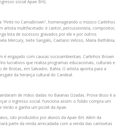
(ingresso social Apae-BH).
a “Pinte no CarnaBrown”, homenageando o músico Carlinhos
artista multifacetado: é cantor, percussionista, compositor,
onga lista de sucessos gravados por ele e por outros
ela Mercury, Ivete Sangalo, Caetano Veloso, Maria Bethânia,
ém é engajado com causas socioambientais. Carlinhos Brown
 lucrativos que realiza programas educacionais, culturais e
de Brotas, em Salvador, Bahia. O artista aponta para a
esgate da herança cultural do Candeal.
e andaram de mãos dadas no Baianas Ozadas. Prova disso é a
nçar o ingresso social. Funciona assim: o folião compra um
de Verão e ganha um picolé da Apae.
saios, são produzidos por alunos da Apae-BH. Além da
inará parte da renda arrecadada com a venda das camisetas