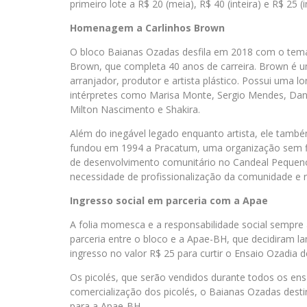
primeiro lote a R$ 20 (meia), R$ 40 (inteira) e R$ 25 
Homenagem a Carlinhos Brown
O bloco Baianas Ozadas desfila em 2018 com o tem
Brown, que completa 40 anos de carreira. Brown é um 
arranjador, produtor e artista plástico. Possui uma l
intérpretes como Marisa Monte, Sergio Mendes, Dani
Milton Nascimento e Shakira.
Além do inegável legado enquanto artista, ele tamb
fundou em 1994 a Pracatum, uma organização sem fins
de desenvolvimento comunitário no Candeal Pequeno 
necessidade de profissionalização da comunidade e r
Ingresso social em parceria com a Apae
A folia momesca e a responsabilidade social sempr
parceria entre o bloco e a Apae-BH, que decidiram la
ingresso no valor R$ 25 para curtir o Ensaio Ozadia 
Os picolés, que serão vendidos durante todos os en
comercialização dos picolés, o Baianas Ozadas dest
para a Apae-BH.