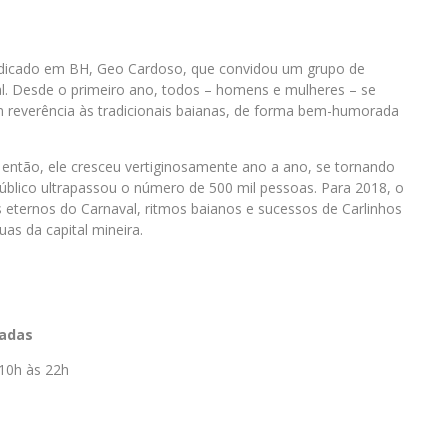
adicado em BH, Geo Cardoso, que convidou um grupo de
al. Desde o primeiro ano, todos – homens e mulheres – se
m reverência às tradicionais baianas, de forma bem-humorada
 então, ele cresceu vertiginosamente ano a ano, se tornando
úblico ultrapassou o número de 500 mil pessoas. Para 2018, o
 eternos do Carnaval, ritmos baianos e sucessos de Carlinhos
as da capital mineira.
zadas
 10h às 22h