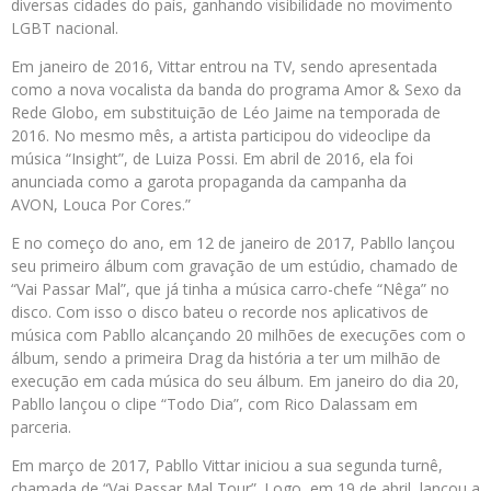
diversas cidades do país, ganhando visibilidade no movimento
LGBT nacional.
Em janeiro de 2016, Vittar entrou na TV, sendo apresentada
como a nova vocalista da banda do programa Amor & Sexo da
Rede Globo, em substituição de Léo Jaime na temporada de
2016. No mesmo mês, a artista participou do videoclipe da
música “Insight”, de Luiza Possi. Em abril de 2016, ela foi
anunciada como a garota propaganda da campanha da
AVON, Louca Por Cores.”
E no começo do ano, em 12 de janeiro de 2017, Pabllo lançou
seu primeiro álbum com gravação de um estúdio, chamado de
“Vai Passar Mal”, que já tinha a música carro-chefe “Nêga” no
disco. Com isso o disco bateu o recorde nos aplicativos de
música com Pabllo alcançando 20 milhões de execuções com o
álbum, sendo a primeira Drag da história a ter um milhão de
execução em cada música do seu álbum. Em janeiro do dia 20,
Pabllo lançou o clipe “Todo Dia”, com Rico Dalassam em
parceria.
Em março de 2017, Pabllo Vittar iniciou a sua segunda turnê,
chamada de “Vai Passar Mal Tour”. Logo, em 19 de abril, lançou a