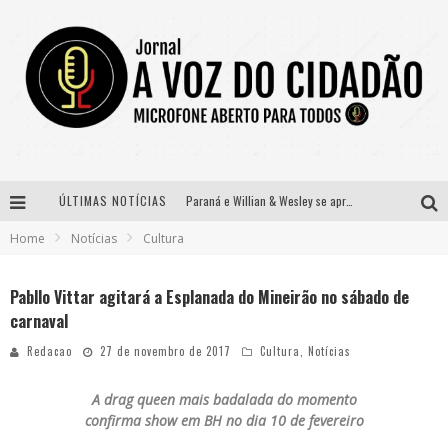
ÚLTIMAS NOTÍCIAS
Paraná e Willian & Wesley se apresentam no Carretão Trevo Contagem nesta sexta-feira
Home
Notícias
Cultura
Selo Moda Music confirma Bel Costa no palco Talentos da Terra do Pedro Leopoldo Rodeio Show
Banda Mole de BH anuncia Kayete como madrinha do bloco
Pabllo Vittar agitará a Esplanada do Mineirão no sábado de
carnaval
Definidas as 12 finalistas do concurso Rainha do Pedro Leopoldo Rodeio Show 2026
Redacao
27 de novembro de 2017
Cultura
,
Notícias
A drag queen mais badalada do momento
confirma show em BH no dia 10 de fevereiro