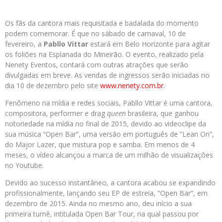
Os fãs da cantora mais requisitada e badalada do momento
podem comemorar. É que no sábado de carnaval, 10 de
fevereiro, a
Pabllo Vittar
estará em Belo Horizonte para agitar
os foliões na Esplanada do Mineirão. O evento, realizado pela
Nenety Eventos, contará com outras atrações que serão
divulgadas em breve. As vendas de ingressos serão iniciadas no
dia 10 de dezembro pelo site
www.nenety.com.br
.
Fenômeno na mídia e redes sociais, Pabllo Vittar é uma cantora,
compositora, performer e drag
queen
brasileira, que ganhou
notoriedade na mídia no final de 2015, devido ao videoclipe da
sua música “Open Bar”, uma versão em português de “Lean On”,
do Major Lazer, que mistura pop e samba. Em menos de 4
meses, o vídeo alcançou a marca de um milhão de visualizações
no Youtube.
Devido ao sucesso instantâneo, a cantora acabou se expandindo
profissionalmente, lançando seu EP de estreia, “Open Bar”, em
dezembro de 2015. Ainda no mesmo ano, deu início a sua
primeira turnê, intitulada Open Bar Tour, na qual passou por