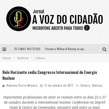
ÚLTIMAS NOTÍCIAS
Paraná e Willian & Wesley se apresentam no Carretão Trevo Contagem nesta sexta-feira
Home
Notícias
Cultura
Selo Moda Music confirma Bel Costa no palco Talentos da Terra do Pedro Leopoldo Rodeio Show
Banda Mole de BH anuncia Kayete como madrinha do bloco
Belo Horizonte sedia Congresso Internacional de Energia
Nuclear
Definidas as 12 finalistas do concurso Rainha do Pedro Leopoldo Rodeio Show 2026
Redacao Diario Mineiro
17 de outubro de 2017
Cultura
,
Notícias
Importantes profissionais do setor se reúnem entre os dias 22 e 27
de outubro durante a International Nuclear Conference no Dayrell
Hotel & Centro de Convenções; encontro está entre os mais