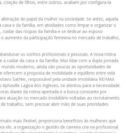
criação de filhos, entre outros, acabam por configura-la
alteração do papel da mulher na sociedade. Se antes, aquela
casa e da família, em atividades como limpar e organizar o
s, cuidar das roupas da família e se dedicar ao esposo
m o aumento da participação feminina no mercado de trabalho,
 abandonar os sonhos profissionais e pessoais. A nova rotina
e a cuidar da casa e da família. Mas lidar com a dupla jornada
o mundo moderno, ainda são poucas as oportunidades de
 oferecem a proposta de mobilidade e equilíbrio entre vida
stavo Sathler, responsável pela unidade imobiliária RE/MAX
phaville Lagoa dos Ingleses, se atentou para a necessidade
oras diante da rotina apertada e a busca constante por
para atuação no mercado imobiliário voltadas ao recrutamento
de trabalho, sem precisar abrir mão de suas prioridades
ormato mais flexível, proporciona benefícios às mulheres que
a ele, a organização e gestão de carreira cria na profissional