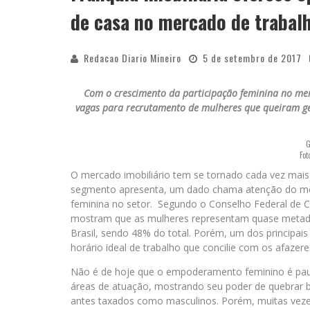
de casa no mercado de trabal
Redacao Diario Mineiro
5 de setembro de 2017
Com o crescimento da participação feminina no mer
vagas para recrutamento de mulheres que queiram ger
G
Fot
O mercado imobiliário tem se tornado cada vez mais 
segmento apresenta, um dado chama atenção do mom
feminina no setor. Segundo o Conselho Federal de C
mostram que as mulheres representam quase metade 
Brasil, sendo 48% do total. Porém, um dos principa
horário ideal de trabalho que concilie com os afazer
Não é de hoje que o empoderamento feminino é pau
áreas de atuação, mostrando seu poder de quebrar ba
antes taxados como masculinos. Porém, muitas veze