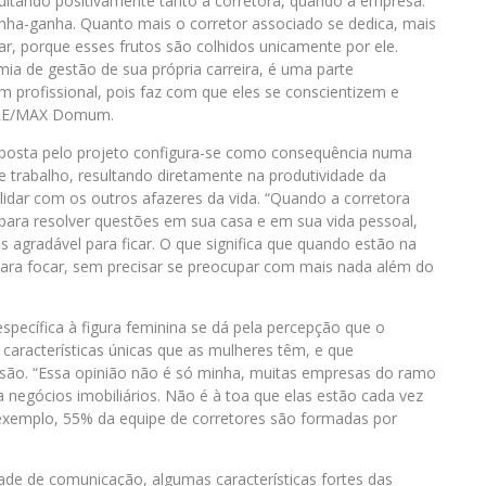
ltando positivamente tanto à corretora, quando à empresa.
ha-ganha. Quanto mais o corretor associado se dedica, mais
har, porque esses frutos são colhidos unicamente por ele.
ia de gestão de sua própria carreira, é uma parte
profissional, pois faz com que eles se conscientizem e
a RE/MAX Domum.
roposta pelo projeto configura-se como consequência numa
 trabalho, resultando diretamente na produtividade da
lidar com os outros afazeres da vida. “Quando a corretora
ara resolver questões em sua casa e em sua vida pessoal,
 agradável para ficar. O que significa que quando estão na
para focar, sem precisar se preocupar com mais nada além do
specífica à figura feminina se dá pela percepção que o
características únicas que as mulheres têm, e que
são. “Essa opinião não é só minha, muitas empresas do ramo
a negócios imobiliários. Não é à toa que elas estão cada vez
exemplo, 55% da equipe de corretores são formadas por
ade de comunicação, algumas características fortes das