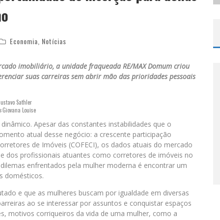
ho
Economia
,
Notícias
cado imobiliário,
a unidade fraqueada RE/MAX Domum criou
enciar suas carreiras sem abrir mão das prioridades pessoais
ustavo Sathler
o:Giovana Louise
dinâmico. Apesar das constantes instabilidades que o
ento atual desse negócio: a crescente participação
orretores de Imóveis (COFECI), os dados atuais do mercado
dos profissionais atuantes como corretores de imóveis no
is dilemas enfrentados pela mulher moderna é encontrar um
es domésticos.
tado e que as mulheres buscam por igualdade em diversas
rreiras ao se interessar por assuntos e conquistar espaços
s, motivos corriqueiros da vida de uma mulher, como a