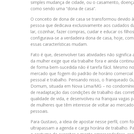
simples mudança de cidade, ou o casamento, doença, 
como sendo uma “dona de casa”.
O conceito de dona de casa se transformou devido à 
pessoa que dedicava exclusivamente aos cuidados da 
lar, cozinhar, fazer compras, cuidar e educar os filho
configurava-se a verdadeira dona de casa, hoje, co
essas características mudam.
Fato é que, desenvolver tais atividades não significa
da mulher exige que ela trabalhe fora e ainda continu
de forma bem-sucedida não é tarefa fácil. Mesmo n
mercado que fogem do padrão de horário comercial e
pessoal e trabalho. Pensando nisso, o franqueado Gu
Domum, situada em Nova Lima/MG – no condomínio A
de readaptação das condições de trabalho das corret
qualidade de vida, e desenvolveu na franquia vagas 
de mulheres que têm interesse de voltar ao mercado 
pessoais.
Para Gustavo, a ideia de apostar nesse perfil, com f
ultrapassam a agenda e carga horária de trabalho. Par