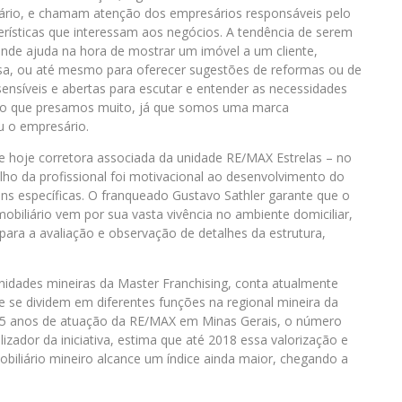
iário, e chamam atenção dos empresários responsáveis pelo
rísticas que interessam aos negócios. A tendência de serem
ande ajuda na hora de mostrar um imóvel a um cliente,
asa, ou até mesmo para oferecer sugestões de reformas ou de
sensíveis e abertas para escutar e entender as necessidades
ão que presamos muito, já que somos uma marca
u o empresário.
e hoje corretora associada da unidade RE/MAX Estrelas – no
lho da profissional foi motivacional ao desenvolvimento do
ns específicas. O franqueado Gustavo Sathler garante que o
obiliário vem por sua vasta vivência no ambiente domiciliar,
ara a avaliação e observação de detalhes da estrutura,
idades mineiras da Master Franchising, conta atualmente
 se dividem em diferentes funções na regional mineira da
os 5 anos de atuação da RE/MAX em Minas Gerais, o número
izador da iniciativa, estima que até 2018 essa valorização e
biliário mineiro alcance um índice ainda maior, chegando a