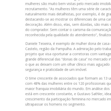
mulheres são muito bem vistas pelo mercado imobil
recrutamento. “As mulheres têm uma série de caracte
naturalmente mais detalhistas, por exemplo, é de gr
destacando-se ao mostrar os diferenciais de uma c
decoração. Além disso, elas, sem dúvidas, são mais 
do comprador. Sem contar o carisma da comunicaç
reconhecida pela qualidade do atendimento”, finalizo
Daniele Teixeira, é exemplo de mulher dona de casa 
Castelo, região da Pampulha. A admiração pelo traba
projeto que visa oportunar a corretoras com vantage
grande diferencial das “donas de casa” no mercado im
o que as deixam com um olhar clínico mais aguçado p
segurança e praticidade de um imóvel.
O time crescente de associados que formam as 13 un
com 48% das mulheres entre os 120 profissionais que
maior franquia imobiliária do mundo. Em análise d
está em crescente constante, e Gustavo Sathler, ideal
crescimento da participação feminina no mercado imo
ultrapassar os homens no segmento.