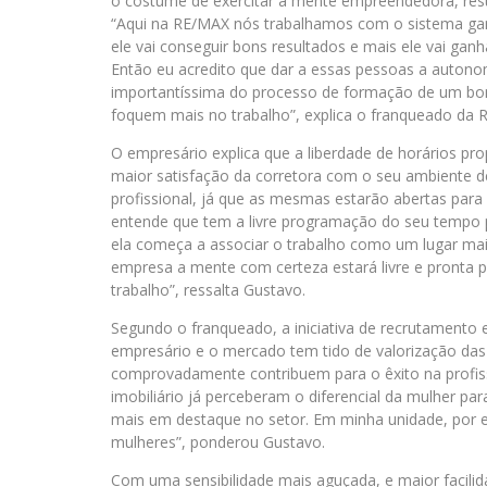
o costume de exercitar a mente empreendedora, resu
“Aqui na RE/MAX nós trabalhamos com o sistema gan
ele vai conseguir bons resultados e mais ele vai gan
Então eu acredito que dar a essas pessoas a autonom
importantíssima do processo de formação de um bom 
foquem mais no trabalho”, explica o franqueado d
O empresário explica que a liberdade de horários p
maior satisfação da corretora com o seu ambiente de
profissional, já que as mesmas estarão abertas para 
entende que tem a livre programação do seu tempo p
ela começa a associar o trabalho como um lugar mais
empresa a mente com certeza estará livre e pronta 
trabalho”, ressalta Gustavo.
Segundo o franqueado, a iniciativa de recrutamento e
empresário e o mercado tem tido de valorização das 
comprovadamente contribuem para o êxito na profis
imobiliário já perceberam o diferencial da mulher par
mais em destaque no setor. Em minha unidade, por 
mulheres”, ponderou Gustavo.
Com uma sensibilidade mais aguçada, e maior facilid