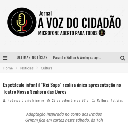
ÚLTIMAS NOTÍCIAS
Paraná e Willian & Wesley se apresentam no Carretão Trevo Contagem nesta sexta-feira
Home
Notícias
Cultura
Selo Moda Music confirma Bel Costa no palco Talentos da Terra do Pedro Leopoldo Rodeio Show
Banda Mole de BH anuncia Kayete como madrinha do bloco
Espetáculo infantil “Rei Sapo” realiza única apresentação no
Teatro Nossa Senhora das Dores
Definidas as 12 finalistas do concurso Rainha do Pedro Leopoldo Rodeio Show 2026
Redacao Diario Mineiro
27 de setembro de 2017
Cultura
,
Notícias
Adaptação inspirada no conto dos irmãos
Grimm fica em cartaz neste sábado, às 16h