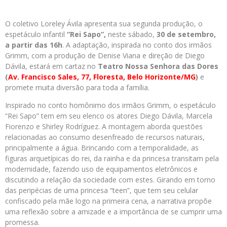
O coletivo Loreley Ávila apresenta sua segunda produção, o
espetáculo infantil
“Rei Sapo”,
neste sábado,
30 de setembro,
a partir das 16h
. A adaptação, inspirada no conto dos irmãos
Grimm, com a produção de Denise Viana e direção de Diego
Dávila, estará em cartaz no
Teatro Nossa Senhora das Dores
(
Av. Francisco Sales, 77, Floresta, Belo Horizonte/MG
)
e
promete muita diversão para toda a família.
Inspirado no conto homônimo dos irmãos Grimm, o espetáculo
“Rei Sapo” tem em seu elenco os atores Diego Dávila, Marcela
Fiorenzo e Shirley Rodríguez. A montagem aborda questões
relacionadas ao consumo desenfreado de recursos naturais,
principalmente a água. Brincando com a temporalidade, as
figuras arquetípicas do rei, da rainha e da princesa transitam pela
modernidade, fazendo uso de equipamentos eletrônicos e
discutindo a relação da sociedade com estes. Girando em torno
das peripécias de uma princesa “teen”, que tem seu celular
confiscado pela mãe logo na primeira cena, a narrativa propõe
uma reflexão sobre a amizade e a importância de se cumprir uma
promessa.