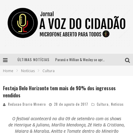
ÚLTIMAS NOTÍCIAS
Paraná e Willian & Wesley se apresentam no Carretão Trevo Contagem nesta sexta-feira
Home
Notícias
Cultura
Selo Moda Music confirma Bel Costa no palco Talentos da Terra do Pedro Leopoldo Rodeio Show
Banda Mole de BH anuncia Kayete como madrinha do bloco
Festeja Belo Horizonte tem mais de 90% dos ingressos
vendidos
Definidas as 12 finalistas do concurso Rainha do Pedro Leopoldo Rodeio Show 2026
Redacao Diario Mineiro
28 de agosto de 2017
Cultura
,
Notícias
O festival acontecerá no dia 09 de setembro com os shows
de Henrique & Juliano, Marília Mendonça, Zé Neto & Cristiano,
Maiara & Maraísa, Anitta e Tomate dentro do Mineirão