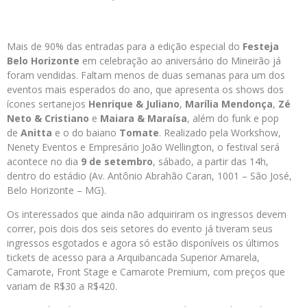
Mais de 90% das entradas para a edição especial do
Festeja
Belo Horizonte
em celebração ao aniversário do Mineirão já
foram vendidas. Faltam menos de duas semanas para um dos
eventos mais esperados do ano, que apresenta os shows dos
ícones sertanejos
Henrique & Juliano
,
Marília Mendonça
,
Zé
Neto & Cristiano
e
Maiara & Maraísa
, além do funk e pop
de
Anitta
e o do baiano
Tomate
. Realizado pela Workshow,
Nenety Eventos e Empresário João Wellington, o festival será
acontece no dia
9 de setembro
, sábado, a partir das 14h,
dentro do estádio (Av. Antônio Abrahão Caran, 1001 – São José,
Belo Horizonte – MG).
Os interessados que ainda não adquiriram os ingressos devem
correr, pois dois dos seis setores do evento já tiveram seus
ingressos esgotados e agora só estão disponíveis os últimos
tickets de acesso para a Arquibancada Superior Amarela,
Camarote, Front Stage e Camarote Premium, com preços que
variam de R$30 a R$420.