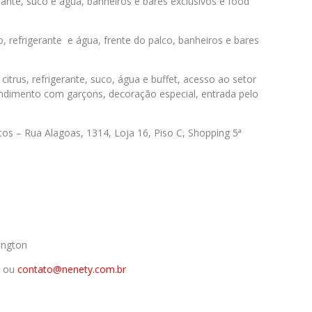
erante, suco e água, banheiros e bares exclusivos e food
co, refrigerante e água, frente do palco, banheiros e bares
citrus, refrigerante, suco, água e buffet, acesso ao setor
endimento com garçons, decoração especial, entrada pelo
os – Rua Alagoas, 1314, Loja 16, Piso C, Shopping 5ª
ington
ou
cont
ato@nenety.com.br