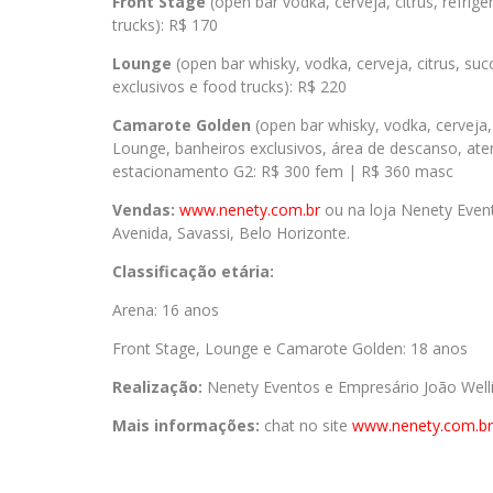
Front Stage
(open bar vodka, cerveja, citrus, refrig
trucks): R$ 170
Lounge
(open bar whisky, vodka, cerveja, citrus, su
exclusivos e food trucks): R$ 220
Camarote Golden
(open bar whisky, vodka, cerveja, 
Lounge, banheiros exclusivos, área de descanso, at
estacionamento G2: R$ 300 fem | R$ 360 masc
Vendas:
www.nenety.com.br
ou na loja Nenety Event
Avenida, Savassi, Belo Horizonte.
Classificação etária:
Arena: 16 anos
Front Stage, Lounge e Camarote Golden: 18 anos
Realização:
Nenety Eventos e Empresário João Well
Mais informações:
chat no site
www.nenety.com.br