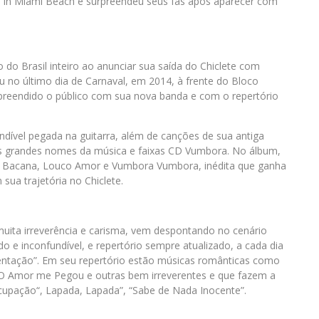
 In Miami Beach e surpreendeu seus fãs após aparecer com
o Brasil inteiro ao anunciar sua saída do Chiclete com
 no último dia de Carnaval, em 2014, à frente do Bloco
rpreendido o público com sua nova banda e com o repertório
dível pegada na guitarra, além de canções de sua antiga
os grandes nomes da música e faixas CD Vumbora. No álbum,
r Bacana, Louco Amor e Vumbora Vumbora, inédita que ganha
a trajetória no Chiclete.
 muita irreverência e carisma, vem despontando no cenário
 e inconfundível, e repertório sempre atualizado, a cada dia
entação”. Em seu repertório estão músicas românticas como
 Amor me Pegou e outras bem irreverentes e que fazem a
cupação“, Lapada, Lapada”, “Sabe de Nada Inocente”.