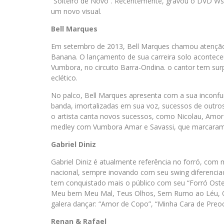
“Solteiro de Novo”. Recentemente, gravou o DVD Ws
um novo visual.
Bell Marques
Em setembro de 2013, Bell Marques chamou atenção d
Banana. O lançamento de sua carreira solo aconteceu
Vumbora, no circuito Barra-Ondina. o cantor tem su
eclético.
No palco, Bell Marques apresenta com a sua inconfun
banda, imortalizadas em sua voz, sucessos de outr
o artista canta novos sucessos, como Nicolau, Amo
medley com Vumbora Amar e Savassi, que marcaram su
Gabriel Diniz
Gabriel Diniz é atualmente referência no forró, com
nacional, sempre inovando com seu swing diferenciado
tem conquistado mais o público com seu “Forró Ost
Meu bem Meu Mal, Teus Olhos, Sem Rumo ao Léu, O
galera dançar: “Amor de Copo”, “Minha Cara de Preo
Renan & Rafael