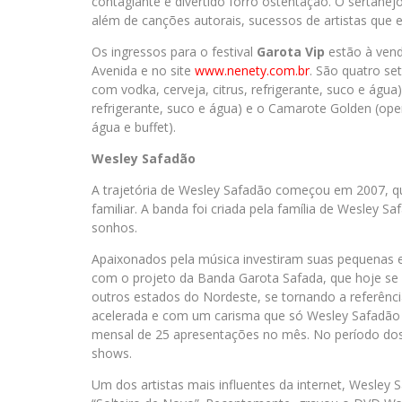
contagiante e divertido forró ostentação. O sertanej
além de canções autorais, sucessos de artistas que 
Os ingressos para o festival
Garota Vip
estão à venda
Avenida e no site
www.nenety.com.br
. São quatro se
com vodka, cerveja, citrus, refrigerante, suco e água
refrigerante, suco e água) e o Camarote Golden (open 
água e buffet).
Wesley Safadão
A trajetória de Wesley Safadão começou em 2007, qu
familiar. A banda foi criada pela família de Wesley 
sonhos.
Apaixonados pela música investiram suas pequenas 
com o projeto da Banda Garota Safada, que hoje se
outros estados do Nordeste, se tornando a referênci
acelerada e com um carisma que só Wesley Safadão
mensal de 25 apresentações no mês. No período dos 
shows.
Um dos artistas mais influentes da internet, Wesley 