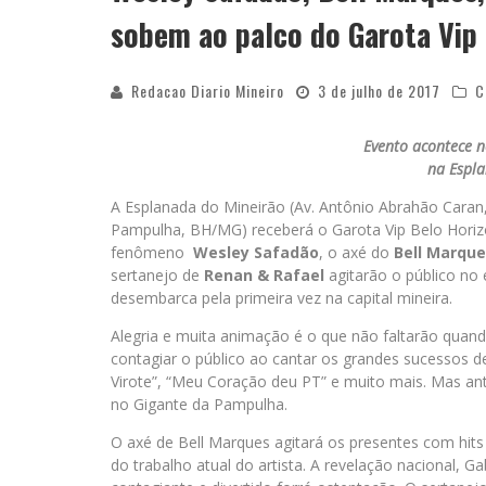
sobem ao palco do Garota Vip
Redacao Diario Mineiro
3 de julho de 2017
C
Evento acontece n
na Espl
A Esplanada do Mineirão (Av. Antônio Abrahão Caran
Pampulha, BH/MG) receberá o Garota Vip Belo Horizon
fenômeno
Wesley Safadão
, o axé do
Bell Marqu
sertanejo de
Renan & Rafael
agitarão o público no
desembarca pela primeira vez na capital mineira.
Alegria e muita animação é o que não faltarão quand
contagiar o público ao cantar os grandes sucessos d
Virote”, “Meu Coração deu PT” e muito mais. Mas an
no Gigante da Pampulha.
O axé de Bell Marques agitará os presentes com hit
do trabalho atual do artista. A revelação nacional, Ga