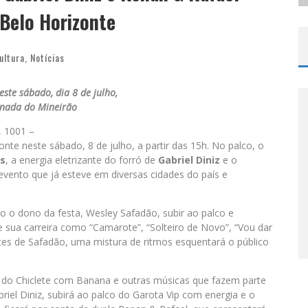
 Belo Horizonte
ultura
,
Notícias
este sábado, dia 8 de julho,
anada do Mineirão
, 1001 –
te neste sábado, 8 de julho, a partir das 15h. No palco, o
es
, a energia eletrizante do forró de
Gabriel Diniz
e o
 evento que já esteve em diversas cidades do país e
o o dono da festa, Wesley Safadão, subir ao palco e
e sua carreira como “Camarote”, “Solteiro de Novo”, “Vou dar
tes de Safadão, uma mistura de ritmos esquentará o público
s do Chiclete com Banana e outras músicas que fazem parte
briel Diniz, subirá ao palco do Garota Vip com energia e o