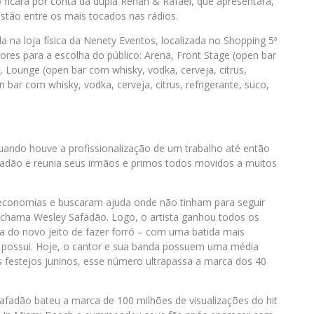
o ficará por conta da dupla Renan & Rafael, que apresentará,
estão entre os mais tocados nas rádios.
 na loja física da Nenety Eventos, localizada no Shopping 5ª
tores para a escolha do público: Arena, Front Stage (open bar
), Lounge (open bar com whisky, vodka, cerveja, citrus,
bar com whisky, vodka, cerveja, citrus, refrigerante, suco,
ando houve a profissionalização de um trabalho até então
Safadão e reunia seus irmãos e primos todos movidos a muitos
economias e buscaram ajuda onde não tinham para seguir
 chama Wesley Safadão. Logo, o artista ganhou todos os
a do novo jeito de fazer forró – com uma batida mais
 possui. Hoje, o cantor e sua banda possuem uma média
festejos juninos, esse número ultrapassa a marca dos 40
Safadão bateu a marca de 100 milhões de visualizações do hit