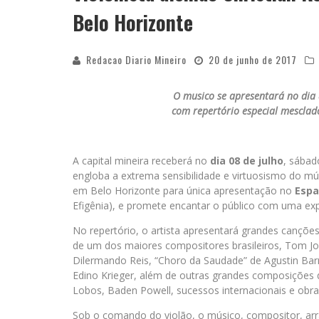
Belo Horizonte
Redacao Diario Mineiro
20 de junho de 2017
O musico se apresentará no dia 
com repertório especial mesclado
A capital mineira receberá no
dia 08 de julho
, sábad
engloba a extrema sensibilidade e virtuosismo do m
em Belo Horizonte para única apresentação no
Espa
Efigênia), e promete encantar o público com uma expe
No repertório, o artista apresentará grandes cançõe
de um dos maiores compositores brasileiros, Tom Job
Dilermando Reis, “Choro da Saudade” de Agustin Barr
Edino Krieger, além de outras grandes composições d
Lobos, Baden Powell, sucessos internacionais e obra
Sob o comando do violão, o músico, compositor, arra