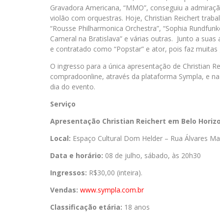
Gravadora Americana, “MMO”, conseguiu a admiraçã
violão com orquestras. Hoje, Christian Reichert tr
“Rousse Philharmonica Orchestra”, “Sophia Rundfunko
Cameral na Bratislava” e várias outras. Junto a suas
e contratado como “Popstar” e ator, pois faz muitas g
O ingresso para a única apresentação de Christian Re
compradoonline, através da plataforma Sympla, e na 
dia do evento.
Serviço
Apresentação Christian Reichert em Belo Horiz
Local:
Espaço Cultural Dom Helder – Rua Álvares Macie
Data e horário:
08 de julho, sábado, às 20h30
Ingressos:
R$30,00 (inteira).
Vendas:
www.sympla.com.br
Classificação etária:
18 anos