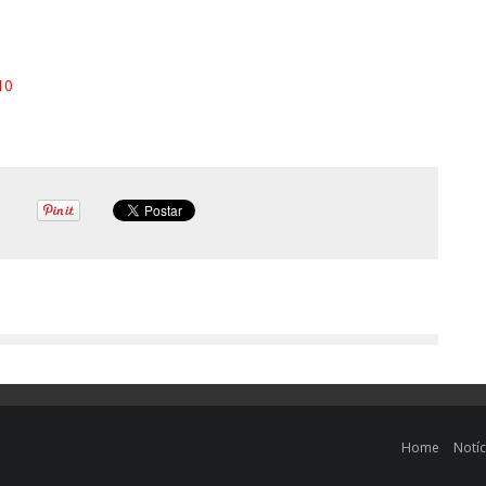
10
Home
Notíc