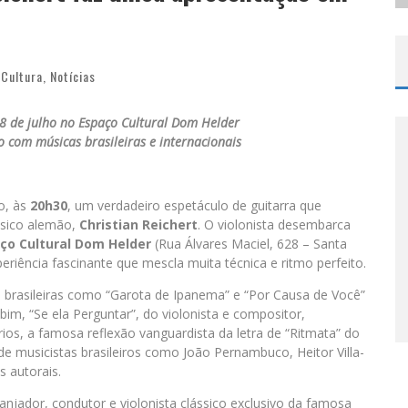
Cultura
,
Notícias
8 de julho no Espaço Cultural Dom Helder
 com músicas brasileiras e internacionais
o, às
20h30
, um verdadeiro espetáculo de guitarra que
úsico alemão,
Christian Reichert
. O violonista desembarca
ço Cultural Dom Helder
(Rua Álvares Maciel, 628 – Santa
riência fascinante que mescla muita técnica e ritmo perfeito.
s brasileiras como “Garota de Ipanema” e “Por Causa de Você”
im, “Se ela Perguntar”, do violonista e compositor,
ios, a famosa reflexão vanguardista da letra de “Ritmata” do
e musicistas brasileiros como João Pernambuco, Heitor Villa-
s autorais.
njador, condutor e violonista clássico exclusivo da famosa