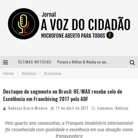
ÚLTIMAS NOTÍCIAS
Paraná e Willian & Wesley se apresentam no Carretão Trevo Contagem nesta sexta-feira
Home
Notícias
Economia
Selo Moda Music confirma Bel Costa no palco Talentos da Terra do Pedro Leopoldo Rodeio Show
Banda Mole de BH anuncia Kayete como madrinha do bloco
Destaque do segmento no Brasil: RE/MAX recebe selo de
Excelência em Franchising 2017 pela ABF
Definidas as 12 finalistas do concurso Rainha do Pedro Leopoldo Rodeio Show 2026
Redacao Diario Mineiro
17 de abril de 2017
Economia
,
Notícias
Pelo quarto ano consecutivo, a Franquia Imobiliária Internacional
foi reconhecida com qualidade e excelência em sua atuação como
franqueadora