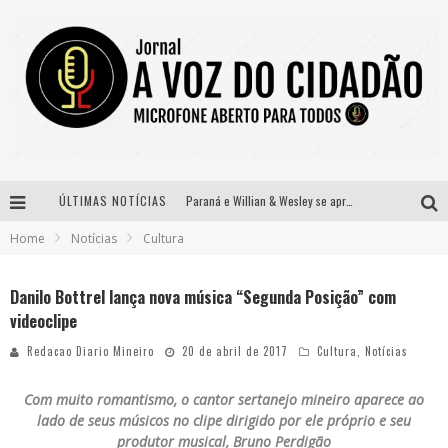
Paraná e Willian & Wesley se apresentam no Carretão Trevo Contagem nesta sexta-feira
ÚLTIMAS NOTÍCIAS
Home
Notícias
Cultura
Selo Moda Music confirma Bel Costa no palco Talentos da Terra do Pedro Leopoldo Rodeio Show
Banda Mole de BH anuncia Kayete como madrinha do bloco
Danilo Bottrel lança nova música “Segunda Posição” com
videoclipe
Definidas as 12 finalistas do concurso Rainha do Pedro Leopoldo Rodeio Show 2026
Redacao Diario Mineiro
20 de abril de 2017
Cultura
,
Notícias
Com muito romantismo, o cantor sertanejo mineiro aparece ao
lado de seus músicos no clipe dirigido por ele próprio e seu
produtor musical, Bruno Perdigão