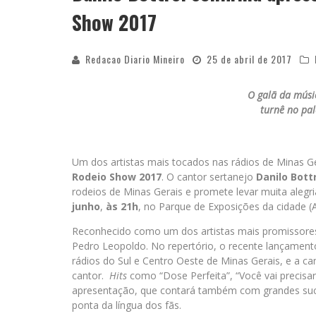
Show 2017
Redacao Diario Mineiro
25 de abril de 2017
O galã da músic
turnê no pal
Um dos artistas mais tocados nas rádios de Minas Ge
Rodeio Show 2017
. O cantor sertanejo
Danilo Bott
rodeios de Minas Gerais e promete levar muita alegr
junho
,
às 21h
, no Parque de Exposições da cidade (
Reconhecido como um dos artistas mais promissores
Pedro Leopoldo. No repertório, o recente lançamento
rádios do Sul e Centro Oeste de Minas Gerais, e a 
cantor.
Hits
como “Dose Perfeita”, “Você vai precisa
apresentação, que contará também com grandes suc
ponta da língua dos fãs.