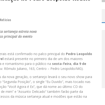
Notícias
a sertaneja estreia nova
co principal do evento
rais está confirmado no palco principal do
Pedro Leopoldo
rel
estará presente no primeiro dia de um dos maiores
ia e romantismo para o público na
sexta-feira
,
dia 9 de
Av. Rômulo Juliano, 163, Centro – Pedro Leopoldo/MG).
 da nova geração, o sertanejo levará o seu novo show para
 “Segunda Posição”, o single “Eu Duvido”, mais tocado nas
canção “Você Agora é Ex”, que dá nome ao último CD do
r de mim” e “Assunto Delicado” também farão parte da
essos da música sertaneja atual e modões que estão na