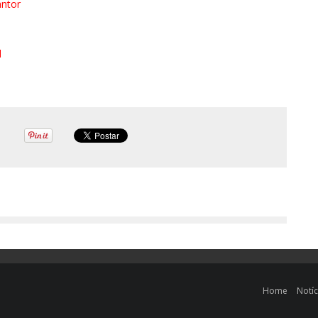
antor
l
Home
Notíc