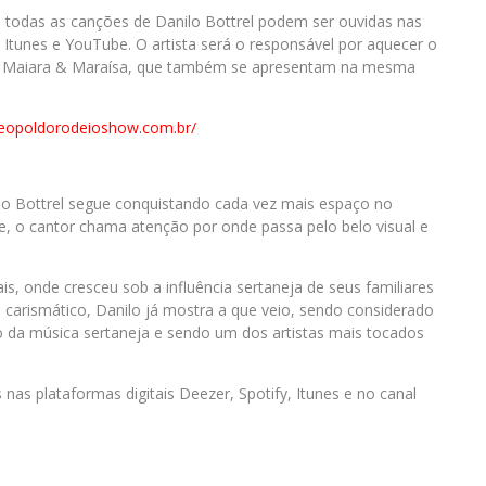
 todas as canções de Danilo Bottrel podem ser ouvidas nas
, Itunes e YouTube. O artista será o responsável por aquecer o
a e Maiara & Maraísa, que também se apresentam na mesma
leopoldorodeioshow.com.br/
ilo Bottrel segue conquistando cada vez mais espaço no
e, o cantor chama atenção por onde passa pelo belo visual e
is, onde cresceu sob a influência sertaneja de seus familiares
e carismático, Danilo já mostra a que veio, sendo considerado
 da música sertaneja e sendo um dos artistas mais tocados
nas plataformas digitais Deezer, Spotify, Itunes e no canal