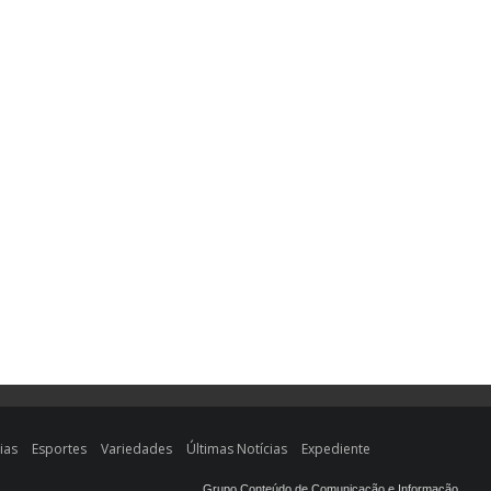
ias
Esportes
Variedades
Últimas Notícias
Expediente
Grupo Conteúdo de Comunicação e Informação