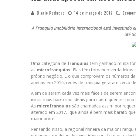
Diario Redacao
14 de março de 2017
Econom
A Franquia Imobiliária Internacional está investindo
até 5
Uma categoria de
franquias
tem ganhado muita forç
as
microfranquias
.
Elas têm tornando verdadeiras 
próprio negócio. É o que comprovam os números da A
apenas em 2016, redes de franquia geraram cerca de
Além de serem cada vez mais fáceis de serem encont
inicial mais baixo são ideais para quem quer
ter
uma e
As
microfranquias
são chamadas assim por requerere
alterado em 2017, que ainda é bem mais barato que 
maior porte.
Pensando nisso, a regional mineira da maior Franqu
em novos modelos de investimentos da marca, desti