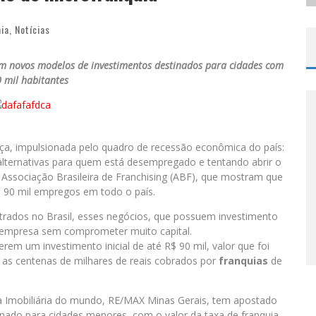
ia
,
Notícias
 em novos modelos de investimentos destinados para cidades com
0 mil habitantes
a, impulsionada pelo quadro de recessão econômica do país:
alternativas para quem está desempregado e tentando abrir o
ssociação Brasileira de Franchising (ABF), que mostram que
 90 mil empregos em todo o país.
rados no Brasil, esses negócios, que possuem investimento
mpresa sem comprometer muito capital.
m um investimento inicial de até R$ 90 mil, valor que foi
as centenas de milhares de reais cobrados por
franquias
de
ia Imobiliária do mundo, RE/MAX Minas Gerais, tem apostado
nado para cidades menores, com o valor da taxa de franquia