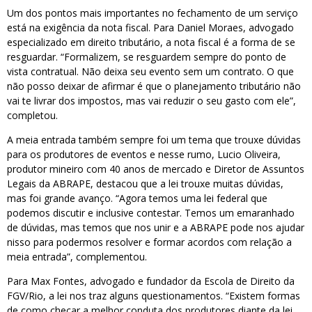
Um dos pontos mais importantes no fechamento de um serviço
está na exigência da nota fiscal. Para Daniel Moraes, advogado
especializado em direito tributário, a nota fiscal é a forma de se
resguardar. “Formalizem, se resguardem sempre do ponto de
vista contratual. Não deixa seu evento sem um contrato. O que
não posso deixar de afirmar é que o planejamento tributário não
vai te livrar dos impostos, mas vai reduzir o seu gasto com ele”,
completou.
A meia entrada também sempre foi um tema que trouxe dúvidas
para os produtores de eventos e nesse rumo, Lucio Oliveira,
produtor mineiro com 40 anos de mercado e Diretor de Assuntos
Legais da ABRAPE, destacou que a lei trouxe muitas dúvidas,
mas foi grande avanço. “Agora temos uma lei federal que
podemos discutir e inclusive contestar. Temos um emaranhado
de dúvidas, mas temos que nos unir e a ABRAPE pode nos ajudar
nisso para podermos resolver e formar acordos com relação a
meia entrada”, complementou.
Para Max Fontes, advogado e fundador da Escola de Direito da
FGV/Rio, a lei nos traz alguns questionamentos. “Existem formas
de como checar a melhor conduta dos produtores diante da lei