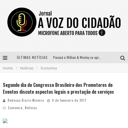
ÚLTIMAS NOTÍCIAS
Paraná e Willian & Wesley se apresentam no Carretão Trevo Contagem nesta sexta-feira
Home
Notícias
Economia
Selo Moda Music confirma Bel Costa no palco Talentos da Terra do Pedro Leopoldo Rodeio Show
Banda Mole de BH anuncia Kayete como madrinha do bloco
Segundo dia do Congresso Brasileiro dos Promotores de
Eventos discute aspectos legais e prestação de serviços
Definidas as 12 finalistas do concurso Rainha do Pedro Leopoldo Rodeio Show 2026
Redacao Diario Mineiro
9 de fevereiro de 2017
Economia
,
Notícias