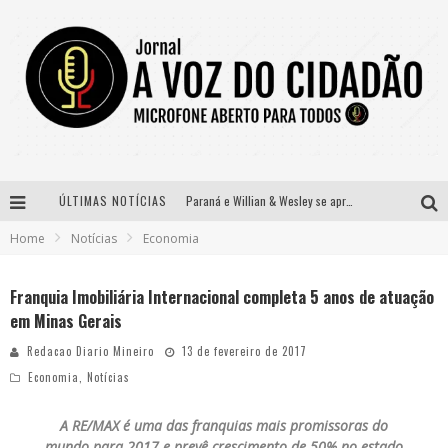
ÚLTIMAS NOTÍCIAS
Paraná e Willian & Wesley se apresentam no Carretão Trevo Contagem nesta sexta-feira
Home
Notícias
Economia
Selo Moda Music confirma Bel Costa no palco Talentos da Terra do Pedro Leopoldo Rodeio Show
Banda Mole de BH anuncia Kayete como madrinha do bloco
Franquia Imobiliária Internacional completa 5 anos de atuação
em Minas Gerais
Definidas as 12 finalistas do concurso Rainha do Pedro Leopoldo Rodeio Show 2026
Redacao Diario Mineiro
13 de fevereiro de 2017
Economia
,
Notícias
A RE/MAX é uma das franquias mais promissoras do
mundo para 2017 e prevê crescimento de 50% no estado